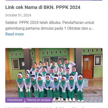
A
a
Link cek Nama di BKN. PPPK 2024
M
l
A
a
October 01, 2024
T
m
Seleksi PPPK 2024 telah dibuka. Pendaftaran untuk
A
P
gelombang pertama dimulai pada 1 Oktober dan u…
N
a
Read more
L
S
n
i
U
d
n
E
a
k
L
n
c
A
g
e
a
k
n
N
I
a
s
m
l
a
a
d
PENDIDIKAN
PENYULUH AGAMA
m
i
: