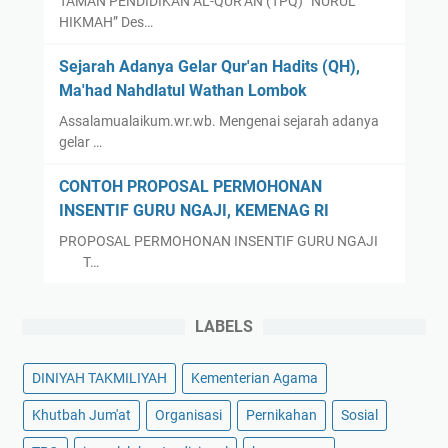
TAMAN PENDIDIKAN AL-QUR’AN (TPQ) “NURUL
G
a
HIKMAH” Des…
A
d
L
a
Sejarah Adanya Gelar Qur'an Hadits (QH),
D
r
Ma'had Nahdlatul Wathan Lombok
U
i
Assalamualaikum.wr.wb. Mengenai sejarah adanya
N
L
gelar …
I
O
A
M
CONTOH PROPOSAL PERMOHONAN
T
B
INSENTIF GURU NGAJI, KEMENAG RI
A
O
PROPOSAL PERMOHONAN INSENTIF GURU NGAJI
H
K
T…
U
-
N
N
LABELS
2
T
0
B
2
DINIYAH TAKMILIYAH
Kementerian Agama
4
Khutbah Jum'at
Organisasi
Pernikahan
Sosial