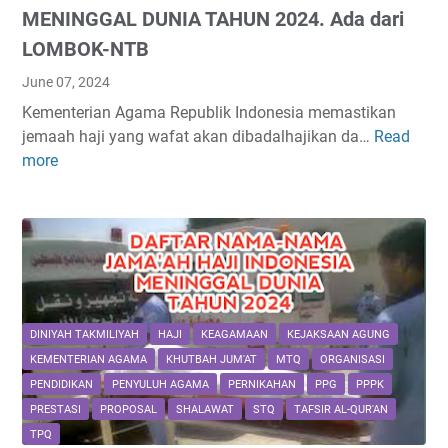
R
MENINGGAL DUNIA TAHUN 2024. Ada dari
p
T
u
LOMBOK-NTB
A
b
June 07, 2024
P
l
A
Kementerian Agama Republik Indonesia memastikan
i
I
jemaah haji yang wafat akan dibadalhajikan da…
Read
d
k
A
more
a
I
W
f
n
A
t
d
R
a
o
D
r
n
2
J
e
0
A
s
2
M
i
DINIYAH TAKMILIYAH
HAJI
KEAGAMAAN
KEJAKSAAN AGUNG
4
A
a
KEMENTERIAN AGAMA
KHUTBAH JUM'AT
MTQ
ORGANISASI
A
k
PENDIDIKAN
PENYULUH AGAMA
PERNIKAHAN
PPG
PPPK
H
e
PRESTASI
PROPOSAL
SHALAWAT
STQ
TAFSIR AL-QUR'AN
H
7
TPQ