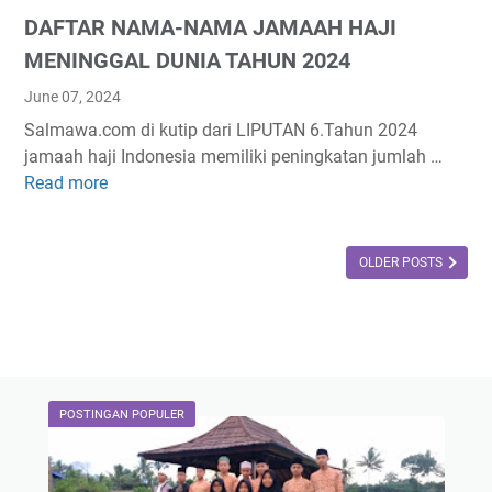
A
9
DAFTAR NAMA-NAMA JAMAAH HAJI
J
I
MENINGGAL DUNIA TAHUN 2024
I
June 07, 2024
N
Salmawa.com di kutip dari LIPUTAN 6.Tahun 2024
D
jamaah haji Indonesia memiliki peningkatan jumlah …
O
Read more
D
N
A
E
F
S
T
OLDER POSTS
I
A
A
R
M
N
E
A
N
M
I
POSTINGAN POPULER
A
N
-
G
N
G