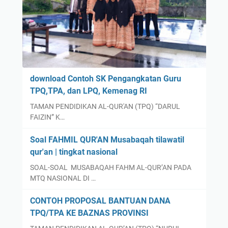
A
A
M
L
A
D
J
U
A
N
M
I
A
A
download Contoh SK Pengangkatan Guru
A
T
TPQ,TPA, dan LPQ, Kemenag RI
H
A
TAMAN PENDIDIKAN AL-QUR'AN (TPQ) “DARUL
H
H
FAIZIN” K…
A
U
J
N
Soal FAHMIL QUR'AN Musabaqah tilawatil
I
2
qur'an | tingkat nasional
M
0
SOAL-SOAL MUSABAQAH FAHM AL-QUR’AN PADA
E
2
MTQ NASIONAL DI …
N
4
I
.
CONTOH PROPOSAL BANTUAN DANA
N
A
TPQ/TPA KE BAZNAS PROVINSI
G
d