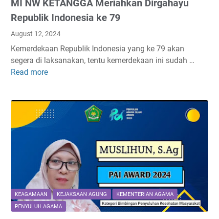
MI NW KETANGGA Meriahkan Dirgahayu
B
D
K
Republik Indonesia ke 79
o
N
August 12, 2024
s
.
a
Kemerdekaan Republik Indonesia yang ke 79 akan
P
y
segera di laksanakan, tentu kemerdekaan ini sudah …
P
a
Read more
M
P
n
I
K
g
N
2
M
W
0
e
K
2
r
E
4
e
T
n
A
d
N
a
G
h
G
KEAGAMAAN
KEJAKSAAN AGUNG
KEMENTERIAN AGAMA
k
A
PENYULUH AGAMA
a
M