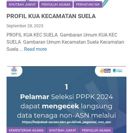
T
KHUTBAH JUM'AT
PENYULUH AGAMA
PERHATANI NW
B
PROFIL KUA KECAMATAN SUELA
A
H
September 28, 2025
J
PROFIL KUA KEC SUELA Gambaran Umum KUA KEC
U
SUELA Gambaran Umum Kecamatan Suela Kecamatan
M
Suela …
Read more
P
'
R
A
O
T
F
B
I
u
L
l
K
l
U
y
A
i
K
n
E
g
C
d
KEMENTERIAN AGAMA
KHUTBAH JUM'AT
PENYULUH AGAMA