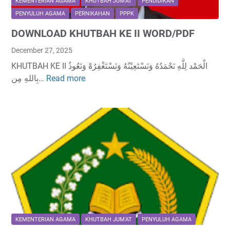
KEMENTERIAN AGAMA
KHUTBAH JUM'AT
PENDIDIKAN
PENYULUH AGAMA
PERNIKAHAN
PPPK
DOWNLOAD KHUTBAH KE II WORD/PDF
December 27, 2025
KHUTBAH KE II الْحَمْد لِلَّهِ نَحْمَدُهُ وَنَسْتَعِيْنُهُ وَنَسْتَغْفِرُهْ وَنَعُوذُ
بِاللهِ مِن…
Read more
D
O
W
N
L
O
A
D
K
H
U
T
KEMENTERIAN AGAMA
KHUTBAH JUM'AT
PENYULUH AGAMA
B