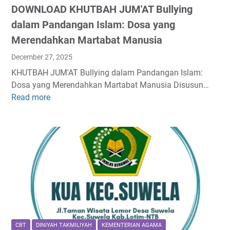
DOWNLOAD KHUTBAH JUM'AT Bullying
A
H
dalam Pandangan Islam: Dosa yang
K
Merendahkan Martabat Manusia
E
December 27, 2025
I
I
KHUTBAH JUM'AT Bullying dalam Pandangan Islam:
W
Dosa yang Merendahkan Martabat Manusia Disusun…
O
Read more
D
R
O
D
W
/
N
P
L
D
O
F
A
D
K
H
U
CBT
DINIYAH TAKMILIYAH
KEMENTERIAN AGAMA