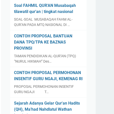
Soal FAHMIL QUR'AN Musabaqah
tilawatil qur'an | tingkat nasional
SOAL-SOAL MUSABAQAH FAHM AL-
QUR’AN PADA MTQ NASIONAL DI …
CONTOH PROPOSAL BANTUAN
DANA TPQ/TPA KE BAZNAS
PROVINSI
TAMAN PENDIDIKAN AL-QUR’AN (TPQ)
“NURUL HIKMAH” Des…
CONTOH PROPOSAL PERMOHONAN
INSENTIF GURU NGAJI, KEMENAG RI
PROPOSAL PERMOHONAN INSENTIF
GURU NGAJI T…
Sejarah Adanya Gelar Qur'an Hadits
(QH), Ma'had Nahdlatul Wathan