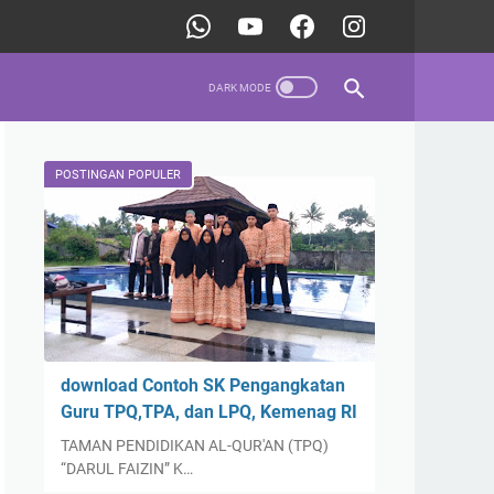
POSTINGAN POPULER
download Contoh SK Pengangkatan
Guru TPQ,TPA, dan LPQ, Kemenag RI
TAMAN PENDIDIKAN AL-QUR'AN (TPQ)
“DARUL FAIZIN” K…