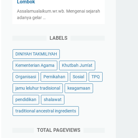
Lombok
Assalamualaikum.wr.wb. Mengenai sejarah
adanya gelar …
LABELS
DINIYAH TAKMILIYAH
Kementerian Agama
Khutbah Jum'at
Organisasi
Pernikahan
Sosial
TPQ
jamu leluhur tradisional
keagamaan
pendidikan
shalawat
traditional ancestral ingredients
TOTAL PAGEVIEWS