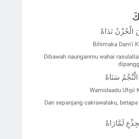
كَ
 الْحُزْنُ نَدَاهْ
Bihimaka Dam’i 
Dibawah naunganmu wahai rasulallah
dipangg
لْنَّجْمُ سَنَاهْ
Wamidaadu Ufqii 
Dan sepanjang cakrawalaku, betapa b
جِذْعِ لَمَّارَاهْ