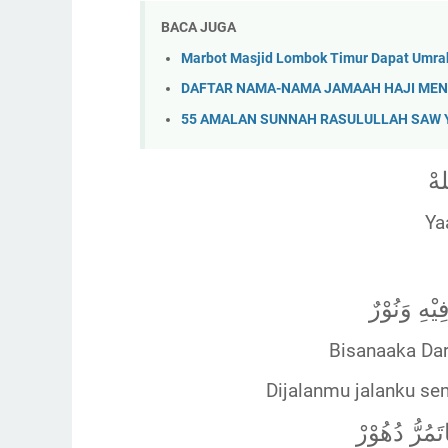
BACA JUGA
Marbot Masjid Lombok Timur Dapat Umrah
DAFTAR NAMA-NAMA JAMAAH HAJI MEN
55 AMALAN SUNNAH RASULULLAH SAW Ya
هْ
Ya
يْهِ وَنُوْرٌ
Bisanaaka Dar
Dijalanmu jalanku se
مُرُّ دُهُوْرْ