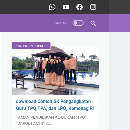
POSTINGAN POPULER
download Contoh SK Pengangkatan
Guru TPQ,TPA, dan LPQ, Kemenag RI
TAMAN PENDIDIKAN AL-QUR'AN (TPQ)
“DARUL FAIZIN” K…