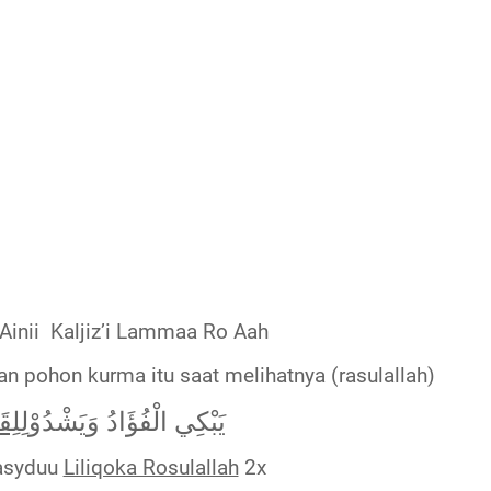
Ainii
Kaljiz’i Lammaa Ro Aah
n pohon kurma itu saat melihatnya (rasulallah)
يَبْكِي الْفُؤَادُ وَيَشْدُوْ
لِلِ
asyduu
Liliqoka Rosulallah
2x