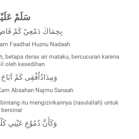
سَلَمْ عَلَيْ
بِحِمَاكَ دَمْعِيْ كَمْ فَاضَ
Kam Faadhal Huznu Nadaah
, betapa deras air mataku, bercucuran karena
il oleh kesedihan
وَمِدَادُاُفْقِى كَمْ اَبَاحَ ا
Kam Abaahan Najmu Sanaah
intang itu mengizinkannya (rasulallah) untuk
bersinar
وَكَأَنَّ دُمُوْعِ عَيْنِي كَلْ