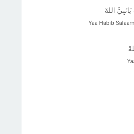
يَانَبِيَّ اللهْ
Yaa Habib Salaamu
هْ
Ya