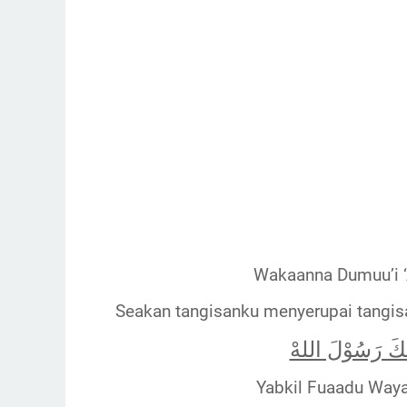
Wakaanna Dumuu’i ‘
Seakan tangisanku menyerupai tangisa
قَكَ رَسُوْلَ اللهْ
Yabkil Fuaadu Way