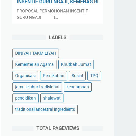
INSENTIF GURU NGAJI, KEMENAG RI
PROPOSAL PERMOHONAN INSENTIF
GURU NGAJI T…
LABELS
DINIYAH TAKMILIYAH
Kementerian Agama
Khutbah Jum'at
Organisasi
Pernikahan
Sosial
TPQ
jamu leluhur tradisional
keagamaan
pendidikan
shalawat
traditional ancestral ingredients
TOTAL PAGEVIEWS