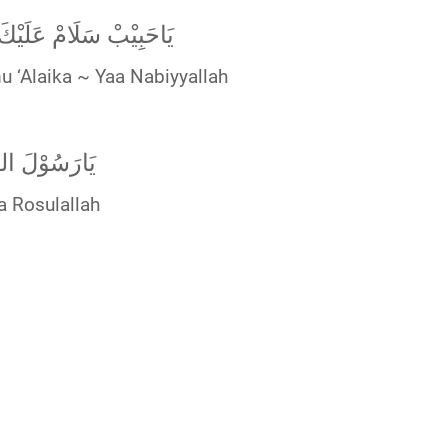
يَاحَبِيْبْ سَلَامْ عَلَيْكَ 
 ‘Alaika ~ Yaa Nabiyyallah
يَارَسُوْلَ الل
a Rosulallah