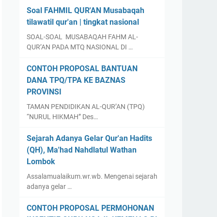
Soal FAHMIL QUR'AN Musabaqah
tilawatil qur'an | tingkat nasional
SOAL-SOAL MUSABAQAH FAHM AL-
QUR’AN PADA MTQ NASIONAL DI …
CONTOH PROPOSAL BANTUAN
DANA TPQ/TPA KE BAZNAS
PROVINSI
TAMAN PENDIDIKAN AL-QUR’AN (TPQ)
“NURUL HIKMAH” Des…
Sejarah Adanya Gelar Qur'an Hadits
(QH), Ma'had Nahdlatul Wathan
Lombok
Assalamualaikum.wr.wb. Mengenai sejarah
adanya gelar …
CONTOH PROPOSAL PERMOHONAN