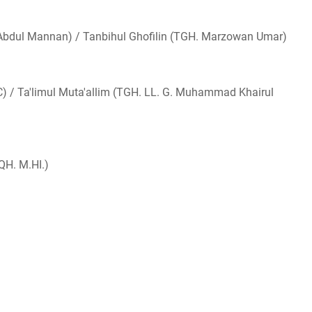
Abdul Mannan) / Tanbihul Ghofilin (TGH. Marzowan Umar)
) / Ta'limul Muta'allim (TGH. LL. G. Muhammad Khairul
QH. M.HI.)