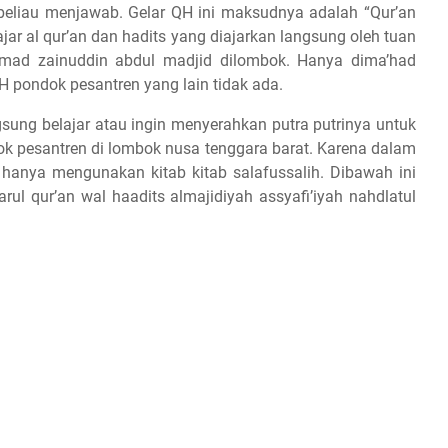
 beliau menjawab. Gelar QH ini maksudnya adalah “Qur’an
jar al qur’an dan hadits yang diajarkan langsung oleh tuan
mmad zainuddin abdul madjid dilombok. Hanya dima’had
H pondok pesantren yang lain tidak ada.
gsung belajar atau ingin menyerahkan putra putrinya untuk
ok pesantren di lombok nusa tenggara barat. Karena dalam
anya mengunakan kitab kitab salafussalih. Dibawah ini
rul qur’an wal haadits almajidiyah assyafi’iyah nahdlatul