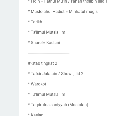
* Fiqih = Fathul Mu'in / I'anah tholibin jilid 1
* Mustolahul Hadist = Minhatul mugis
* Tarikh
* Ta'limul Muta'allim
* Sharef= Kaelani
----------------------------------------
#Kitab tingkat 2
* Tafsir Jalalain / Showi jilid 2
* Warokot
* Ta'limul Muta'allim
* Taqrirotus saniyyah (Mustolah)
* Kaelani