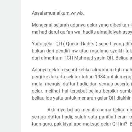
Assalamualaikum.wr.wb.
Mengenai sejarah adanya gelar yang diberika
ma’had darul qur’an wal hadits almajidiyah assy
Yaitu gelar QH ( Qur’an Hadits ) seperti yang di
bukan dari pendiri nw atau maulana syaikh tg
dari almarhum TGH Mahmud yasin QH. Beliaulah
Adanya gelar tersebut ketika almarhum tgh ma
pergi ke Jakarta sekitar tahun 1984 untuk meng
mulai mengisi daftar hadir, dan semua peserta
gelar, melihat hal tersebut beliau berpikir samb
beliau ide yaitu untuk menaruh gelar QH diakhir
Akhirnya beliau menulis nama beliau d
semua daftar hadir, salah satu panitia heran k
tuan guru, pak kiyai apa maksud gelar QH ini?
B