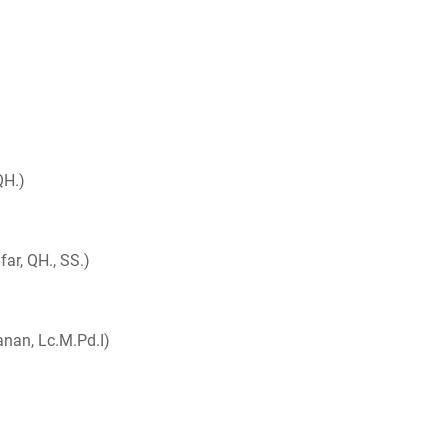
QH.)
r, QH., SS.)
anan, Lc.M.Pd.I)