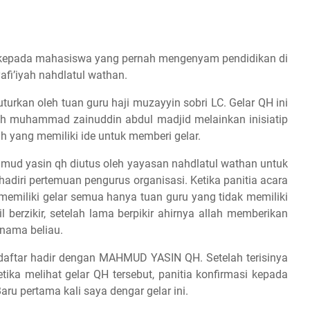
n kepada mahasiswa yang pernah mengenyam pendidikan di
afi’iyah nahdlatul wathan.
tuturkan oleh tuan guru haji muzayyin sobri LC. Gelar QH ini
kh muhammad zainuddin abdul madjid melainkan inisiatip
 yang memiliki ide untuk memberi gelar.
hmud yasin qh diutus oleh yayasan nahdlatul wathan untuk
hadiri pertemuan pengurus organisasi. Ketika panitia acara
 memiliki gelar semua hanya tuan guru yang tidak memiliki
il berzikir, setelah lama berpikir ahirnya allah memberikan
 nama beliau.
idaftar hadir dengan MAHMUD YASIN QH. Setelah terisinya
etika melihat gelar QH tersebut, panitia konfirmasi kepada
aru pertama kali saya dengar gelar ini.