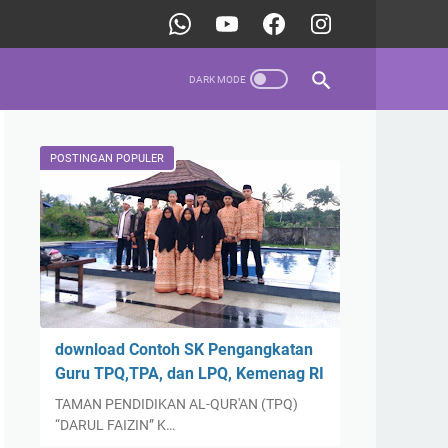
POSTINGAN POPULER
download Contoh SK Pengangkatan
Guru TPQ,TPA, dan LPQ, Kemenag RI
TAMAN PENDIDIKAN AL-QUR'AN (TPQ)
“DARUL FAIZIN” K…