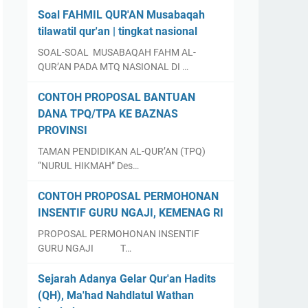
Soal FAHMIL QUR'AN Musabaqah
tilawatil qur'an | tingkat nasional
SOAL-SOAL MUSABAQAH FAHM AL-
QUR’AN PADA MTQ NASIONAL DI …
CONTOH PROPOSAL BANTUAN
DANA TPQ/TPA KE BAZNAS
PROVINSI
TAMAN PENDIDIKAN AL-QUR’AN (TPQ)
“NURUL HIKMAH” Des…
CONTOH PROPOSAL PERMOHONAN
INSENTIF GURU NGAJI, KEMENAG RI
PROPOSAL PERMOHONAN INSENTIF
GURU NGAJI T…
Sejarah Adanya Gelar Qur'an Hadits
(QH), Ma'had Nahdlatul Wathan