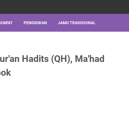
JUM'AT
PENDIDIKAN
JAMU TRADISIONAL
ur'an Hadits (QH), Ma'had
bok