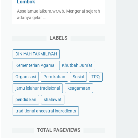
Lombok
Assalamualaikum.wr.wb. Mengenai sejarah
adanya gelar …
LABELS
DINIYAH TAKMILIYAH
Kementerian Agama
Khutbah Jum'at
Organisasi
Pernikahan
Sosial
TPQ
jamu leluhur tradisional
keagamaan
pendidikan
shalawat
traditional ancestral ingredients
TOTAL PAGEVIEWS