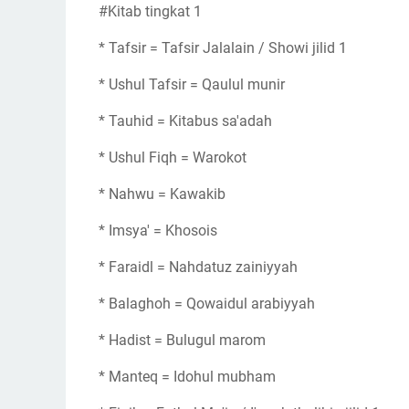
#Kitab tingkat 1
* Tafsir = Tafsir Jalalain / Showi jilid 1
* Ushul Tafsir = Qaulul munir
* Tauhid = Kitabus sa'adah
* Ushul Fiqh = Warokot
* Nahwu = Kawakib
* Imsya' = Khosois
* Faraidl = Nahdatuz zainiyyah
* Balaghoh = Qowaidul arabiyyah
* Hadist = Bulugul marom
* Manteq = Idohul mubham