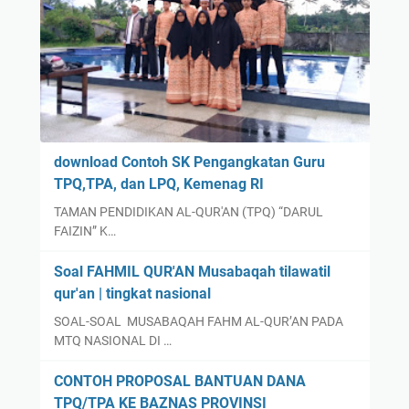
N
m
A
G
M
e
A
l
J
a
A
r
M
R
A
download Contoh SK Pengangkatan Guru
a
A
TPQ,TPA, dan LPQ, Kemenag RI
p
H
a
TAMAN PENDIDIKAN AL-QUR'AN (TPQ) “DARUL
H
FAIZIN” K…
t
A
K
J
Soal FAHMIL QUR'AN Musabaqah tilawatil
e
I
qur'an | tingkat nasional
r
M
j
SOAL-SOAL MUSABAQAH FAHM AL-QUR’AN PADA
E
MTQ NASIONAL DI …
a
N
I
CONTOH PROPOSAL BANTUAN DANA
N
TPQ/TPA KE BAZNAS PROVINSI