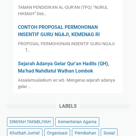
G
TAMAN PENDIDIKAN AL-QUR’AN (TPQ) “NURUL
G
HIKMAH” Des…
A
L
CONTOH PROPOSAL PERMOHONAN
D
INSENTIF GURU NGAJI, KEMENAG RI
U
PROPOSAL PERMOHONAN INSENTIF GURU NGAJI
N
T…
I
A
Sejarah Adanya Gelar Qur'an Hadits (QH),
T
Ma'had Nahdlatul Wathan Lombok
A
Assalamualaikum.wr.wb. Mengenai sejarah adanya
H
gelar …
U
N
LABELS
2
0
2
DINIYAH TAKMILIYAH
Kementerian Agama
4
Khutbah Jum'at
Organisasi
Pernikahan
Sosial