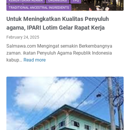
KEMENTERIAN AGAMA
ORGANISASI
TPQ
TRADITIONAL ANCESTRAL INGREDIENTS
Untuk Meningkatkan Kualitas Penyuluh
agama, IPARI Lotim Gelar Rapat Kerja
February 24, 2025
Salmawa.com Mengingat semakin Berkembangnya
zaman. ikatan Penyuluh Agama Republik Indonesia
kabup…
Read more
U
n
t
u
k
M
e
n
i
n