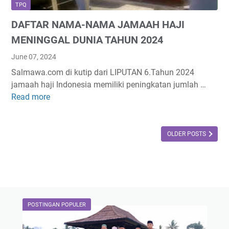
U
u
TPQ
I
l
DAFTAR NAMA-NAMA JAMAAH HAJI
U
u
R
MENINGGAL DUNIA TAHUN 2024
h
A
a
June 07, 2024
N
g
Salmawa.com di kutip dari LIPUTAN 6.Tahun 2024
D
a
jamaah haji Indonesia memiliki peningkatan jumlah …
I
m
Read more
D
N
a
A
Y
,
F
A
I
T
OLDER POSTS
H
P
A
T
A
R
E
R
N
R
I
A
B
L
M
A
o
POSTINGAN POPULER
A
R
t
-
U
i