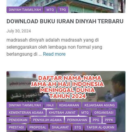
g
k
DINIYAH TAKMILIYAH
MTQ
TPQ
a
DOWNLOAD BUKU IURAN DINYAH TERBARU
t
k
July 30, 2024
a
madrasah diniyah adalah madrasah yang di
n
selenggarakan oleh lembaga non formal yang
K
berlangsung di …
Read more
D
u
O
a
W
l
N
i
L
t
O
a
A
s
D
DINIYAH TAKMILIYAH
HAJI
KEAGAMAAN
KEJAKSAAN AGUNG
P
B
e
KEMENTERIAN AGAMA
KHUTBAH JUM'AT
MTQ
ORGANISASI
U
n
PENDIDIKAN
PENYULUH AGAMA
PERNIKAHAN
PPG
PPPK
K
y
PRESTASI
PROPOSAL
SHALAWAT
STQ
TAFSIR AL-QUR'AN