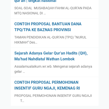
qur'an | tingkat nasional
SOAL-SOAL MUSABAQAH FAHM AL-QUR’AN PADA
MTQ NASIONAL DI …
CONTOH PROPOSAL BANTUAN DANA
TPQ/TPA KE BAZNAS PROVINSI
TAMAN PENDIDIKAN AL-QUR’AN (TPQ) “NURUL
HIKMAH” Des…
Sejarah Adanya Gelar Qur'an Hadits (QH),
Ma'had Nahdlatul Wathan Lombok
Assalamualaikum.wr.wb. Mengenai sejarah adanya
gelar …
CONTOH PROPOSAL PERMOHONAN
INSENTIF GURU NGAJI, KEMENAG RI
PROPOSAL PERMOHONAN INSENTIF GURU NGAJI
T…