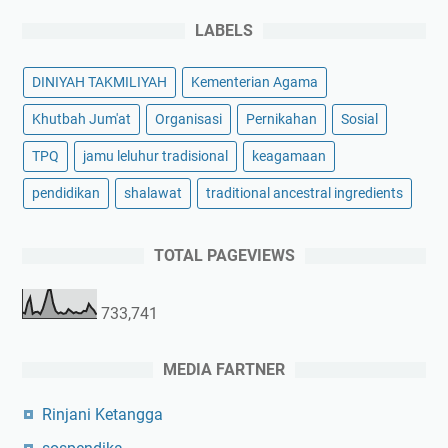
LABELS
DINIYAH TAKMILIYAH
Kementerian Agama
Khutbah Jum'at
Organisasi
Pernikahan
Sosial
TPQ
jamu leluhur tradisional
keagamaan
pendidikan
shalawat
traditional ancestral ingredients
TOTAL PAGEVIEWS
733,741
MEDIA FARTNER
Rinjani Ketangga