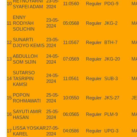
RETNOYARNI
23-05-
10
11:05
60
Reguler
PDG-9
M
SYAFEI ADAM
2024
ENNY
23-05-
11
RODIYAH
05:05
68
Reguler
JKG-2
M
2024
SOLICHIN
SUNARTI
23-05-
12
11:05
67
Reguler
BTH-7
M
DJOYO KEMIS
2024
ABDULLOH
24-05-
13
07:05
69
Reguler
JKG-20
M
SOM SIJIN
2024
SUTARSO
24-05-
14
TASRIPIN
11:05
61
Reguler
SUB-3
M
2024
KAMSI
POPON
25-05-
15
10:05
50
Reguler
JKS-27
J
ROHMAWATI
2024
SAYUTI AMIR
25-05-
16
06:05
65
Reguler
PLM-9
M
HASAN
2024
LISSA YOSKAR
27-05-
17
04:05
86
Reguler
UPG-3
M
KAREL
2024