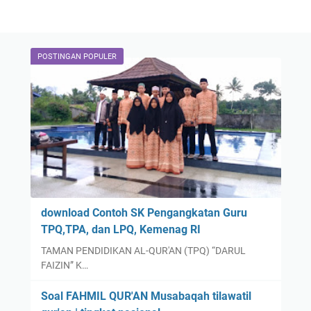
POSTINGAN POPULER
download Contoh SK Pengangkatan Guru
TPQ,TPA, dan LPQ, Kemenag RI
TAMAN PENDIDIKAN AL-QUR'AN (TPQ) “DARUL
FAIZIN” K…
Soal FAHMIL QUR'AN Musabaqah tilawatil