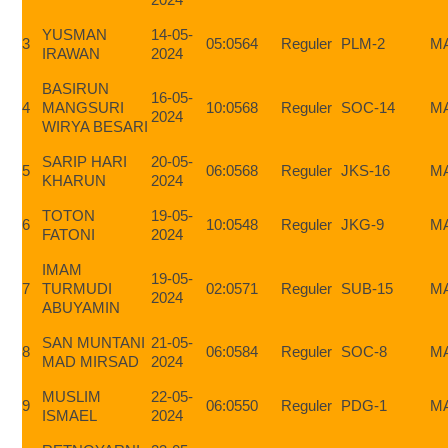
YUSMAN
14-05-
3
05:05
64
Reguler
PLM-2
M
IRAWAN
2024
BASIRUN
16-05-
4
MANGSURI
10:05
68
Reguler
SOC-14
M
2024
WIRYA BESARI
SARIP HARI
20-05-
5
06:05
68
Reguler
JKS-16
M
KHARUN
2024
TOTON
19-05-
6
10:05
48
Reguler
JKG-9
M
FATONI
2024
IMAM
19-05-
7
TURMUDI
02:05
71
Reguler
SUB-15
M
2024
ABUYAMIN
SAN MUNTANI
21-05-
8
06:05
84
Reguler
SOC-8
M
MAD MIRSAD
2024
MUSLIM
22-05-
9
06:05
50
Reguler
PDG-1
M
ISMAEL
2024