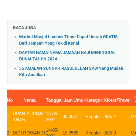
BACA JUGA
Marbot Masjid Lombok Timur Dapat Umrah GRATIS
Dari Jamaah Yang Tak di Kenal
DAFTAR NAMA-NAMA JAMAAH HAJI MENINGGAL
DUNIA TAHUN 2024
55 AMALAN SUNNAH RASULULLAH SAW Yang Mudah
Kita Amalkan
T
No
Nama
Tanggal
Jam
Umur
Kategori
Kloter/Travel
UPAN SUPIAN
13-05-
1
05:05
71
Reguler
JKS-2
M
ANAS
2024
14-05-
2
DIDI ROWANDI
10:05
69
Reguler
JKS-3
M
2024