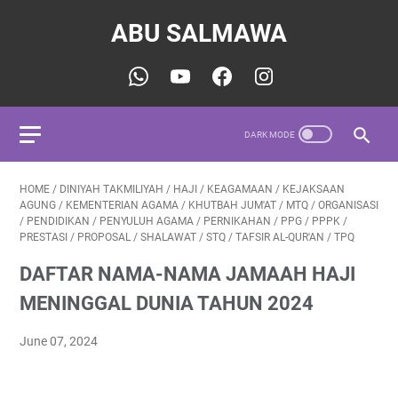
ABU SALMAWA
HOME
/
DINIYAH TAKMILIYAH
/
HAJI
/
KEAGAMAAN
/
KEJAKSAAN
AGUNG
/
KEMENTERIAN AGAMA
/
KHUTBAH JUM'AT
/
MTQ
/
ORGANISASI
/
PENDIDIKAN
/
PENYULUH AGAMA
/
PERNIKAHAN
/
PPG
/
PPPK
/
PRESTASI
/
PROPOSAL
/
SHALAWAT
/
STQ
/
TAFSIR AL-QUR'AN
/
TPQ
DAFTAR NAMA-NAMA JAMAAH HAJI
MENINGGAL DUNIA TAHUN 2024
June 07, 2024