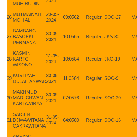
2024
MUHIRUDIN
MUTMAINAH
29-05-
26
09:05
62
Reguler
SOC-27
M
MOH ALI
2024
BAMBANG
30-05-
27
BASOEKI
10:05
65
Reguler
JKS-30
M
2024
PERMANA
KASMIN
31-05-
28
KARTO
10:05
84
Reguler
JKG-19
M
2024
WISONO
KUSTIYAH
30-05-
29
11:05
84
Reguler
SOC-9
M
DULAH ANWAR
2024
MAKHMUD
30-05-
30
MAD ICHWAN
07:05
76
Reguler
SOC-20
M
2024
KARTAWIRYA
SARBIN
31-05-
31
DJIWAWITANA
04:05
80
Reguler
SOC-16
M
2024
CAKRAWITANA
ARSYAD