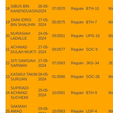
SIBUS BIN
26-05-
18
07:05
70
Reguler
BTH-10
M
KANENDUASIN
2024
ZAINI IDRIS
27-05-
19
05:05
75
Reguler
BTH-7
M
BIN SHALIHIN
2024
NURASIAH
24-05-
20
09:05
51
Reguler
UPG-16
M
LADALLE
2024
ACHMAD
27-05-
21
09:05
77
Reguler
SOC-9
M
DULAH MUKTI
2024
SITI SAMSIAH
27-05-
22
07:05
63
Reguler
JKG-34
J
SARWAN
2024
KASMUI TAKIM
28-05-
23
01:05
60
Reguler
SOC-26
M
SURIJAN
2024
SUPRIADI
29-05-
24
ACHMAD
10:05
81
Reguler
BTH-9
M
2024
SUCHEMI
SAKMAH
29-05-
25
AMAQ
10:05
63
Reguler
LOP-4
M