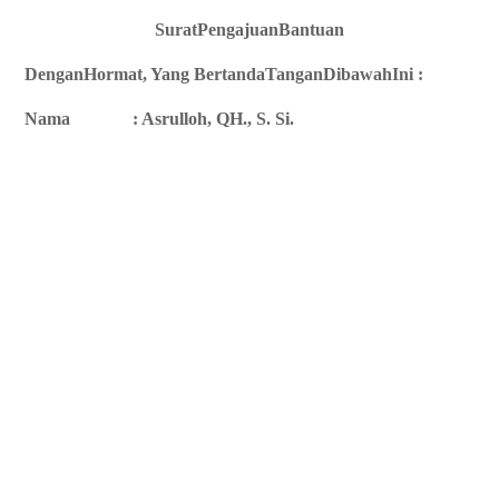
SuratPengajuanBantuan
DenganHormat, Yang BertandaTanganDibawahIni :
Nama
: Asrulloh, QH., S. Si.