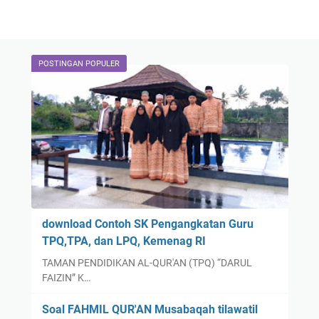
POSTINGAN POPULER
download Contoh SK Pengangkatan Guru
TPQ,TPA, dan LPQ, Kemenag RI
TAMAN PENDIDIKAN AL-QUR'AN (TPQ) “DARUL
FAIZIN” K…
Soal FAHMIL QUR'AN Musabaqah tilawatil