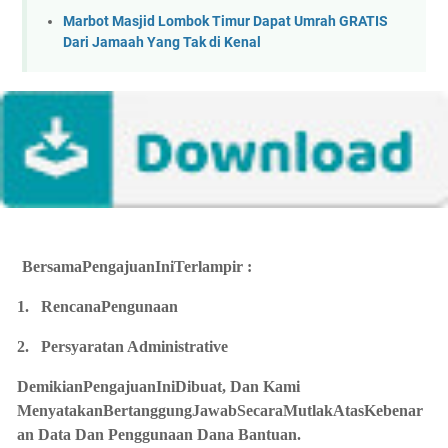
Marbot Masjid Lombok Timur Dapat Umrah GRATIS
Dari Jamaah Yang Tak di Kenal
BersamaPengajuanIniTerlampir :
1.
RencanaPengunaan
2.
Persyaratan Administrative
DemikianPengajuanIniDibuat, Dan Kami
MenyatakanBertanggungJawabSecaraMutlakAtasKebenar
an Data Dan Penggunaan Dana Bantuan.