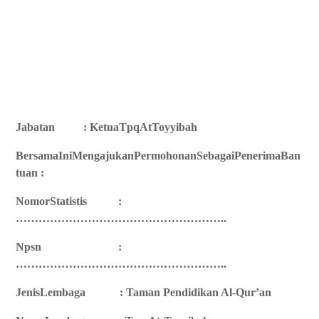
Jabatan
: KetuaTpqAtToyyibah
BersamaIniMengajukanPermohonanSebagaiPenerimaBan
tuan :
NomorStatistis
:
………………………………………………..
Npsn
:
………………………………………………..
JenisLembaga
: Taman Pendidikan Al-Qur’an