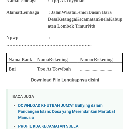
NamaLembaga
: Tpq At-Toyyibah
AlamatLembaga
: JalanWisataLemorDasan Bara
DesaKetanggaKecamatanSuelaKabup
aten Lombok TimurNtb
Npwp
:
………………………………………………..
Nama Bank
NamaRekening
NomorRekening
Bni
Tpq At Toyyibah
............................
Download File Lengkapnya disini
BACA JUGA
DOWNLOAD KHUTBAH JUM'AT Bullying dalam
Pandangan Islam: Dosa yang Merendahkan Martabat
Manusia
PROFIL KUA KECAMATAN SUELA