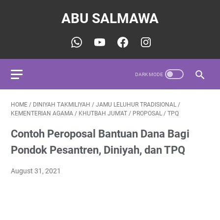
ABU SALMAWA
HOME
/
DINIYAH TAKMILIYAH
/
JAMU LELUHUR TRADISIONAL
/
KEMENTERIAN AGAMA
/
KHUTBAH JUM'AT
/
PROPOSAL
/
TPQ
Contoh Peroposal Bantuan Dana Bagi
Pondok Pesantren, Diniyah, dan TPQ
August 31, 2021