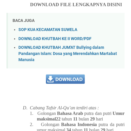
DOWNLOAD FILE LENGKAPNYA DISINI
BACA JUGA
SOP KUA KECAMATAN SUWELA
DOWNLOAD KHUTBAH KE II WORD/PDF
DOWNLOAD KHUTBAH JUM'AT Bullying dalam
Pandangan Islam: Dosa yang Merendahkan Martabat
Manusia
D.
Cabang Tafsir Al-Qu’an terdiri atas :
1.
Golongan
Bahasa Arab
putra dan putri
Umur
maksimal22
tahun
11
bulan
29
hari
2.
Golongan
Bahasa Indonesia
putra da putri
umur maksimal
34
tahun
11
bulan
29
hari