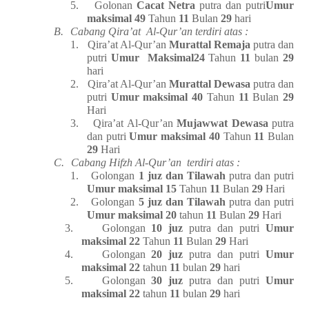
5.
Golonan
Cacat Netra
putra dan putri
Umur
maksimal 49
Tahun
11
Bulan
29
hari
B.
Cabang Qira’at
Al-Qur’an terdiri atas :
1.
Qira’at Al-Qur’an
Murattal Remaja
putra dan
putri
Umur
Maksimal24
Tahun
11
bulan
29
hari
2.
Qira’at Al-Qur’an
Murattal Dewasa
putra dan
putri
Umur maksimal 40
Tahun
11
Bulan
29
Hari
3.
Qira’at Al-Qur’an
Mujawwat
Dewasa
putra
dan putri
Umur maksimal 40
Tahun
11
Bulan
29
Hari
C.
Cabang Hifzh Al-Qur’an
terdiri atas :
1.
Golongan
1 juz dan Tilawah
putra dan putri
Umur maksimal 15
Tahun
11
Bulan
29
Hari
2.
Golongan
5 juz dan Tilawah
putra dan putri
Umur maksimal 20
tahun
11
Bulan
29
Hari
3.
Golongan
10 juz
putra dan putri
Umur
maksimal 22
Tahun
11
Bulan
29
Hari
4.
Golongan
20 juz
putra dan putri
Umur
maksimal 22
tahun
11
bulan
29
hari
5.
Golongan
30 juz
putra dan putri
Umur
maksimal 22
tahun
11
bulan
29
hari