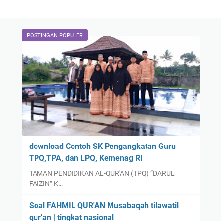
POSTINGAN POPULER
download Contoh SK Pengangkatan Guru
TPQ,TPA, dan LPQ, Kemenag RI
TAMAN PENDIDIKAN AL-QUR'AN (TPQ) “DARUL
FAIZIN” K…
Soal FAHMIL QUR'AN Musabaqah tilawatil
qur'an | tingkat nasional