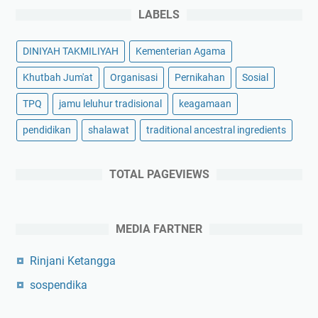
LABELS
DINIYAH TAKMILIYAH
Kementerian Agama
Khutbah Jum'at
Organisasi
Pernikahan
Sosial
TPQ
jamu leluhur tradisional
keagamaan
pendidikan
shalawat
traditional ancestral ingredients
TOTAL PAGEVIEWS
MEDIA FARTNER
Rinjani Ketangga
sospendika