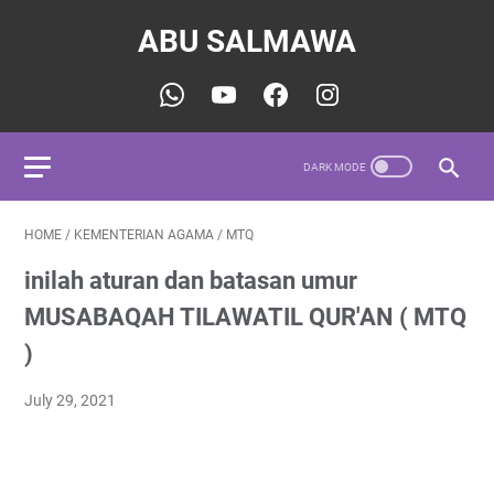
ABU SALMAWA
HOME
/
KEMENTERIAN AGAMA
/
MTQ
inilah aturan dan batasan umur
MUSABAQAH TILAWATIL QUR'AN ( MTQ
)
July 29, 2021