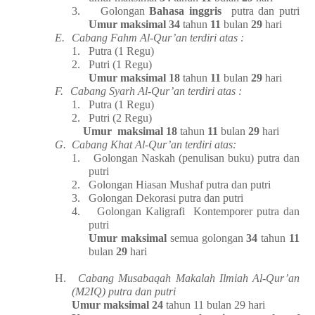
3.
Golongan
Bahasa inggris
putra dan putri
Umur maksimal 34
tahun
11
bulan
29
hari
E.
Cabang Fahm Al-Qur’an terdiri atas :
1.
Putra (1 Regu)
2.
Putri (1 Regu)
Umur maksimal 18
tahun
11
bulan
29
hari
F.
Cabang Syarh Al-Qur’an terdiri atas :
1.
Putra (1 Regu)
2.
Putri (2 Regu)
Umur
maksimal 18
tahun
11
bulan
29
hari
G.
Cabang Khat Al-Qur’an terdiri atas:
1.
Golongan Naskah (penulisan buku) putra dan
putri
2.
Golongan Hiasan Mushaf putra dan putri
3.
Golongan Dekorasi putra dan putri
4.
Golongan Kaligrafi
Kontemporer putra dan
putri
Umur maksimal
semua golongan
34
tahun
11
bulan
29
hari
H.
Cabang Musabaqah Makalah Ilmiah Al-Qur’an
(M2IQ) putra dan putri
Umur maksimal
24
tahun
11
bulan 29 hari