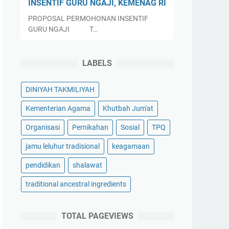
INSENTIF GURU NGAJI, KEMENAG RI
PROPOSAL PERMOHONAN INSENTIF
GURU NGAJI T…
LABELS
DINIYAH TAKMILIYAH
Kementerian Agama
Khutbah Jum'at
Organisasi
Pernikahan
Sosial
TPQ
jamu leluhur tradisional
keagamaan
pendidikan
shalawat
traditional ancestral ingredients
TOTAL PAGEVIEWS