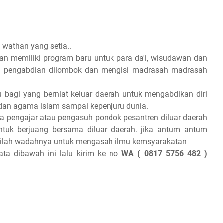
wathan yang setia..
han memiliki program baru untuk para da'i, wisudawan dan
n pengabdian dilombok dan mengisi madrasah madrasah
bagi yang berniat keluar daerah untuk mengabdikan diri
r dan agama islam sampai kepenjuru dunia.
aga pengajar atau pengasuh pondok pesantren diluar daerah
uk berjuang bersama diluar daerah. jika antum antum
inilah wadahnya untuk mengasah ilmu kemsyarakatan
data dibawah ini lalu kirim ke no
WA ( 0817 5756 482 )