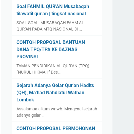
Soal FAHMIL QUR'AN Musabaqah
tilawatil qur'an | tingkat nasional
SOAL-SOAL MUSABAQAH FAHM AL-
QUR’AN PADA MTQ NASIONAL DI …
CONTOH PROPOSAL BANTUAN
DANA TPQ/TPA KE BAZNAS
PROVINSI
TAMAN PENDIDIKAN AL-QUR’AN (TPQ)
“NURUL HIKMAH” Des…
Sejarah Adanya Gelar Qur'an Hadits
(QH), Ma'had Nahdlatul Wathan
Lombok
Assalamualaikum.wr.wb. Mengenai sejarah
adanya gelar …
CONTOH PROPOSAL PERMOHONAN