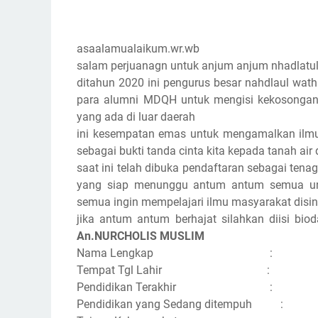
asaalamualaikum.wr.wb
salam perjuanagn untuk anjum anjum nhadlatul 
ditahun 2020 ini pengurus besar nahdlaul wat
para alumni MDQH untuk mengisi kekosonga
yang ada di luar daerah
ini kesempatan emas untuk mengamalkan ilmu 
sebagai bukti tanda cinta kita kepada tanah ai
saat ini telah dibuka pendaftaran sebagai ten
yang siap menunggu antum antum semua unt
semua ingin mempelajari ilmu masyarakat dis
jika antum antum berhajat silahkan diisi bio
An.NURCHOLIS MUSLIM
Nama Lengkap :
Tempat Tgl Lahir :
Pendidikan Terakhir :
Pendidikan yang Sedang ditempuh :