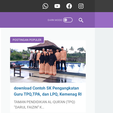
POSTINGAN POPULER
download Contoh SK Pengangkatan
Guru TPQ,TPA, dan LPQ, Kemenag RI
TAMAN PENDIDIKAN AL-QUR'AN (TPQ)
“DARUL FAIZIN” K…