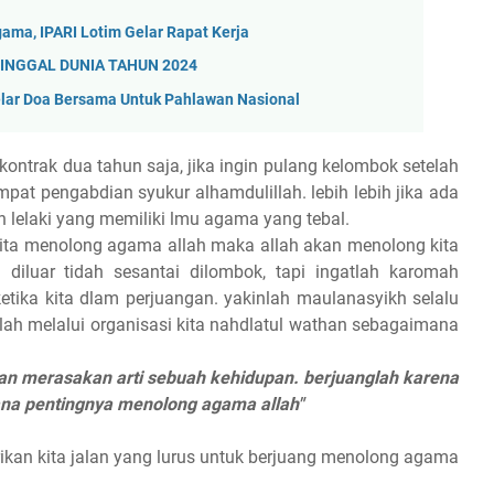
ama, IPARI Lotim Gelar Rapat Kerja
INGGAL DUNIA TAHUN 2024
ar Doa Bersama Untuk Pahlawan Nasional
ntrak dua tahun saja, jika ingin pulang kelombok setelah
mpat pengabdian syukur alhamdulillah. lebih lebih jika ada
uh lelaki yang memiliki lmu agama yang tebal.
a kita menolong agama allah maka allah akan menolong kita
g diluar tidah sesantai dilombok, tapi ingatlah karomah
etika kita dlam perjuangan. yakinlah maulanasyikh selalu
h melalui organisasi kita nahdlatul wathan sebagaimana
an merasakan arti sebuah kehidupan. berjuanglah karena
na pentingnya menolong agama allah"
ikan kita jalan yang lurus untuk berjuang menolong agama