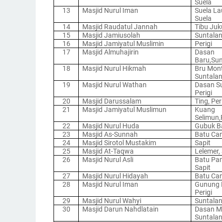
Suela
13
Masjid Nurul Iman
Suela La
Suela
14
Masjid Raudatul Jannah
Tibu Juk
15
Masjid Jamiusolah
Suntala
16
Masjid Jamiyatul Muslimin
Perigi
17
Masjid Almuhajirin
Dasan
Baru,Su
18
Masjid Nurul Hikmah
Bru Mont
Suntala
19
Masjid Nurul Wathan
Dasan S
Perigi
20
Masjid Darussalam
Ting, Per
21
Masjid Jamiyatul Muslimun
Kuang
Selimun,
22
Masjid Nurul Huda
Gubuk Ba
23
Masjid As-Sunnah
Batu Can
24
Masjid Sirotol Mustakim
Sapit
25
Masjid At-Taqwa
Lelemer,
26
Masjid Nurul Asli
Batu Pa
Sapit
27
Masjid Nurul Hidayah
Batu Can
28
Masjid Nurul Iman
Gunung 
Perigi
29
Masjid Nurul Wahyi
Suntala
30
Masjid Darun Nahdlatain
Dasan M
Suntala