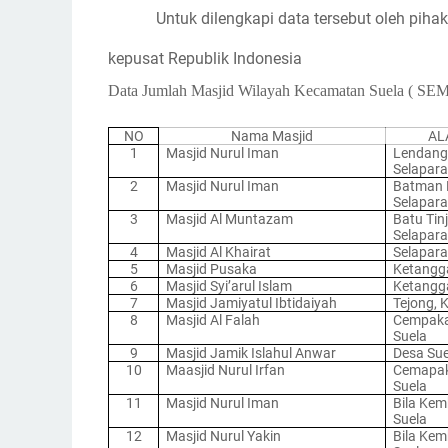
Untuk dilengkapi data tersebut oleh pihak
kepusat Republik Indonesia
Data Jumlah Masjid Wilayah Kecamatan Suela ( 
NO
Nama Masjid
AL
1
Masjid Nurul Iman
Lendang
Selapar
2
Masjid Nurul Iman
Batman 
Selapar
3
Masjid Al Muntazam
Batu Tin
Selapar
4
Masjid Al Khairat
Selapar
5
Masjid Pusaka
Ketangg
6
Masjid Syi’arul Islam
Ketangg
7
Masjid Jamiyatul Ibtidaiyah
Tejong, 
8
Masjid Al Falah
Cempaka
Suela
9
Masjid Jamik Islahul Anwar
Desa Sue
10
Maasjid Nurul Irfan
Cemapak
Suela
11
Masjid Nurul Iman
Bila Kem
Suela
12
Masjid Nurul Yakin
Bila Kem