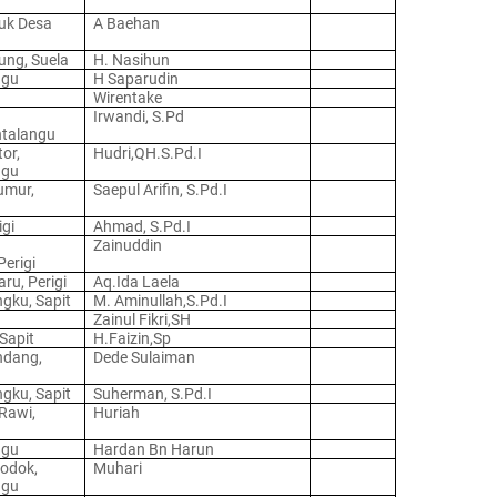
uk Desa
A Baehan
ung, Suela
H. Nasihun
ngu
H Saparudin
Wirentake
Irwandi, S.Pd
ntalangu
or,
Hudri,QH.S.Pd.I
ngu
umur,
Saepul Arifin, S.Pd.I
igi
Ahmad, S.Pd.I
Zainuddin
Perigi
ru, Perigi
Aq.Ida Laela
gku, Sapit
M. Aminullah,S.Pd.I
Zainul Fikri,SH
 Sapit
H.Faizin,Sp
ndang,
Dede Sulaiman
gku, Sapit
Suherman, S.Pd.I
Rawi,
Huriah
ngu
Hardan Bn Harun
odok,
Muhari
ngu