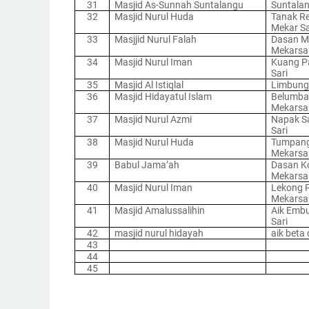
31
Masjid As-Sunnah Suntalangu
Suntala
32
Masjid Nurul Huda
Tanak Re
Mekar Sa
33
Masjjid Nurul Falah
Dasan M
Mekarsa
34
Masjid Nurul Iman
Kuang P
Sari
35
Masjid Al Istiqlal
Limbunga
36
Masjid Hidayatul Islam
Belumba
Mekarsa
37
Masjid Nurul Azmi
Napak Sa
Sari
38
Masjid Nurul Huda
Tumpang 
Mekarsa
39
Babul Jama’ah
Dasan K
Mekarsa
40
Masjid Nurul Iman
Lekong P
Mekarsa
41
Masjid Amalussalihin
Aik Emb
Sari
42
masjid nurul hidayah
aik beta 
43
44
45