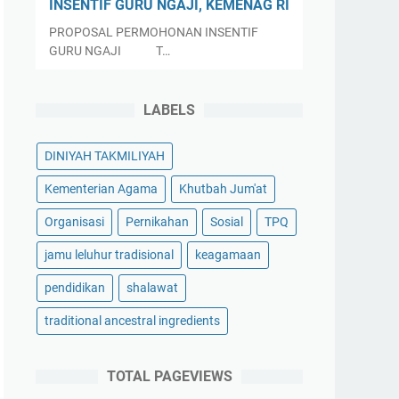
INSENTIF GURU NGAJI, KEMENAG RI
PROPOSAL PERMOHONAN INSENTIF
GURU NGAJI T…
LABELS
DINIYAH TAKMILIYAH
Kementerian Agama
Khutbah Jum'at
Organisasi
Pernikahan
Sosial
TPQ
jamu leluhur tradisional
keagamaan
pendidikan
shalawat
traditional ancestral ingredients
TOTAL PAGEVIEWS