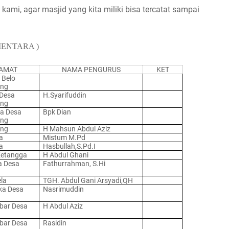
 kami, agar masjid yang kita miliki bisa tercatat sampai
SEMENTARA )
AMAT
NAMA PENGURUS
KET
 Belo
ang
Desa
H.Syarifuddin
ang
ja Desa
Bpk Dian
ang
ang
H Mahsun Abdul Aziz
a
Mistum M.Pd
a
Hasbullah,S.Pd.I
Ketangga
H Abdul Ghani
 Desa
Fathurrahman, S.Hi
la
TGH. Abdul Gani Arsyadi,QH
a Desa
Nasrimuddin
bar Desa
H Abdul Aziz
bar Desa
Rasidin