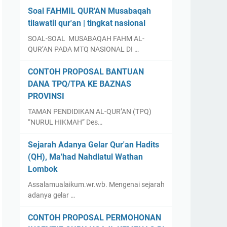
Soal FAHMIL QUR'AN Musabaqah
tilawatil qur'an | tingkat nasional
SOAL-SOAL MUSABAQAH FAHM AL-
QUR’AN PADA MTQ NASIONAL DI …
CONTOH PROPOSAL BANTUAN
DANA TPQ/TPA KE BAZNAS
PROVINSI
TAMAN PENDIDIKAN AL-QUR’AN (TPQ)
“NURUL HIKMAH” Des…
Sejarah Adanya Gelar Qur'an Hadits
(QH), Ma'had Nahdlatul Wathan
Lombok
Assalamualaikum.wr.wb. Mengenai sejarah
adanya gelar …
CONTOH PROPOSAL PERMOHONAN