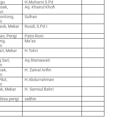
ngu
H.Muharni S.Pd
sak,
Aq. Khairul Khofi
ri
ontong,
Sulhan
ri
aok, Mekar
Rusdi, S.Pd.I
n, Perigi
Patni Roni
ng,
Ma’as
ri
ri, Mekar
H.Tohri
Sari,
Aq.Rismawati
ri
oak,
H. Zainal Arifin
ri
ilut,
H.Abdurrahman
ri
uk, Mekar
H. Samsul Bahri
desa perigi
salihin