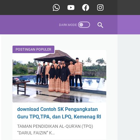
POSTINGAN POPULER
download Contoh SK Pengangkatan
Guru TPQ,TPA, dan LPQ, Kemenag RI
TAMAN PENDIDIKAN AL-QUR'AN (TPQ)
“DARUL FAIZIN” K…