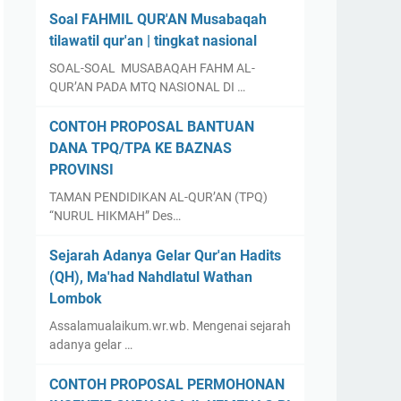
Soal FAHMIL QUR'AN Musabaqah
tilawatil qur'an | tingkat nasional
SOAL-SOAL MUSABAQAH FAHM AL-
QUR’AN PADA MTQ NASIONAL DI …
CONTOH PROPOSAL BANTUAN
DANA TPQ/TPA KE BAZNAS
PROVINSI
TAMAN PENDIDIKAN AL-QUR’AN (TPQ)
“NURUL HIKMAH” Des…
Sejarah Adanya Gelar Qur'an Hadits
(QH), Ma'had Nahdlatul Wathan
Lombok
Assalamualaikum.wr.wb. Mengenai sejarah
adanya gelar …
CONTOH PROPOSAL PERMOHONAN