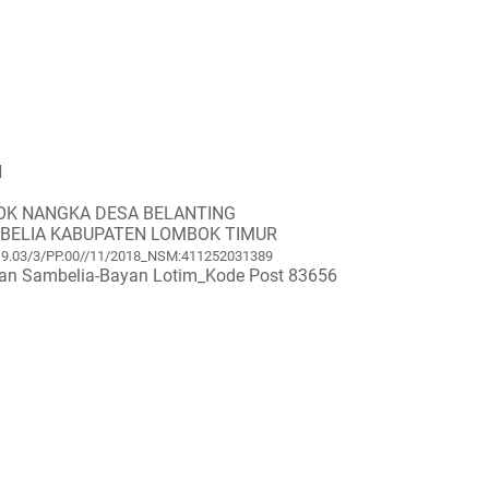
H
OK NANGKA DESA BELANTING
BELIA KABUPATEN LOMBOK TIMUR
.19.03/3/PP.00//11/2018_NSM:411252031389
san Sambelia-Bayan Lotim_Kode Post 83656