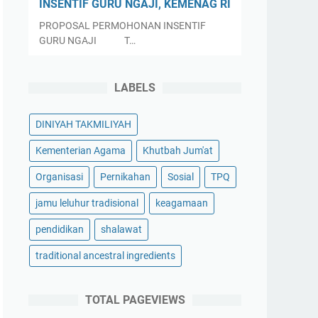
INSENTIF GURU NGAJI, KEMENAG RI
PROPOSAL PERMOHONAN INSENTIF
GURU NGAJI T…
LABELS
DINIYAH TAKMILIYAH
Kementerian Agama
Khutbah Jum'at
Organisasi
Pernikahan
Sosial
TPQ
jamu leluhur tradisional
keagamaan
pendidikan
shalawat
traditional ancestral ingredients
TOTAL PAGEVIEWS