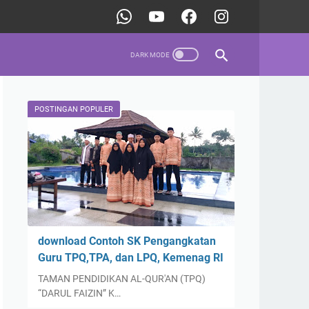
POSTINGAN POPULER
download Contoh SK Pengangkatan
Guru TPQ,TPA, dan LPQ, Kemenag RI
TAMAN PENDIDIKAN AL-QUR'AN (TPQ)
“DARUL FAIZIN” K…