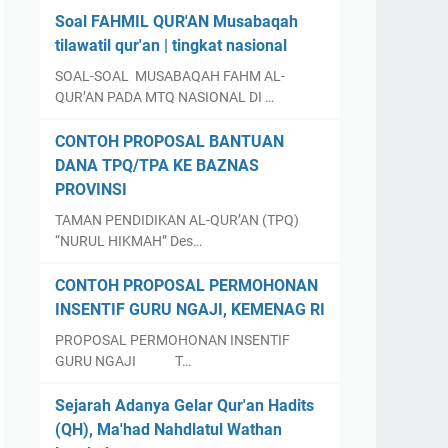
Soal FAHMIL QUR'AN Musabaqah
tilawatil qur'an | tingkat nasional
SOAL-SOAL MUSABAQAH FAHM AL-
QUR’AN PADA MTQ NASIONAL DI …
CONTOH PROPOSAL BANTUAN
DANA TPQ/TPA KE BAZNAS
PROVINSI
TAMAN PENDIDIKAN AL-QUR’AN (TPQ)
“NURUL HIKMAH” Des…
CONTOH PROPOSAL PERMOHONAN
INSENTIF GURU NGAJI, KEMENAG RI
PROPOSAL PERMOHONAN INSENTIF
GURU NGAJI T…
Sejarah Adanya Gelar Qur'an Hadits
(QH), Ma'had Nahdlatul Wathan