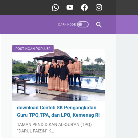
POSTINGAN POPULER
download Contoh SK Pengangkatan
Guru TPQ,TPA, dan LPQ, Kemenag RI
TAMAN PENDIDIKAN AL-QUR'AN (TPQ)
“DARUL FAIZIN” K…