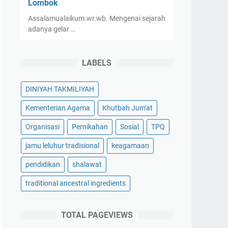
Lombok
Assalamualaikum.wr.wb. Mengenai sejarah
adanya gelar …
LABELS
DINIYAH TAKMILIYAH
Kementerian Agama
Khutbah Jum'at
Organisasi
Pernikahan
Sosial
TPQ
jamu leluhur tradisional
keagamaan
pendidikan
shalawat
traditional ancestral ingredients
TOTAL PAGEVIEWS