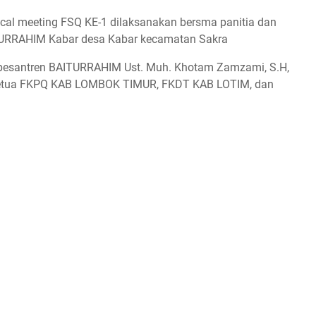
ical meeting FSQ KE-1 dilaksanakan bersma panitia dan
AITURRAHIM Kabar desa Kabar kecamatan Sakra
k pesantren BAITURRAHIM Ust. Muh. Khotam Zamzami, S.H,
etua FKPQ KAB LOMBOK TIMUR, FKDT KAB LOTIM, dan