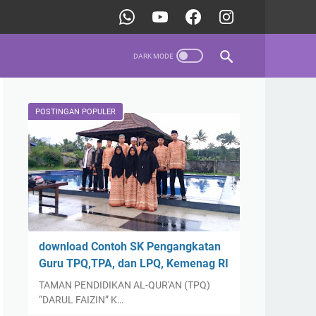
POSTINGAN POPULER
download Contoh SK Pengangkatan
Guru TPQ,TPA, dan LPQ, Kemenag RI
TAMAN PENDIDIKAN AL-QUR'AN (TPQ)
“DARUL FAIZIN” K…