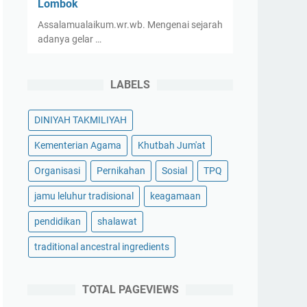
Lombok
Assalamualaikum.wr.wb. Mengenai sejarah
adanya gelar …
LABELS
DINIYAH TAKMILIYAH
Kementerian Agama
Khutbah Jum'at
Organisasi
Pernikahan
Sosial
TPQ
jamu leluhur tradisional
keagamaan
pendidikan
shalawat
traditional ancestral ingredients
TOTAL PAGEVIEWS