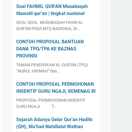
Soal FAHMIL QUR'AN Musabaqah
tilawatil qur'an | tingkat nasional
SOAL-SOAL MUSABAQAH FAHM AL-
QUR’AN PADA MTQ NASIONAL DI …
CONTOH PROPOSAL BANTUAN
DANA TPQ/TPA KE BAZNAS
PROVINSI
TAMAN PENDIDIKAN AL-QUR’AN (TPQ)
“NURUL HIKMAH” Des…
CONTOH PROPOSAL PERMOHONAN
INSENTIF GURU NGAJI, KEMENAG RI
PROPOSAL PERMOHONAN INSENTIF
GURU NGAJI T…
Sejarah Adanya Gelar Qur'an Hadits
(QH), Ma'had Nahdlatul Wathan