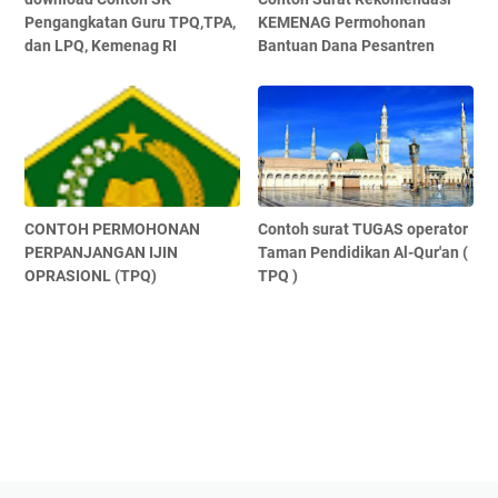
Pengangkatan Guru TPQ,TPA,
KEMENAG Permohonan
dan LPQ, Kemenag RI
Bantuan Dana Pesantren
CONTOH PERMOHONAN
Contoh surat TUGAS operator
PERPANJANGAN IJIN
Taman Pendidikan Al-Qur'an (
OPRASIONL (TPQ)
TPQ )