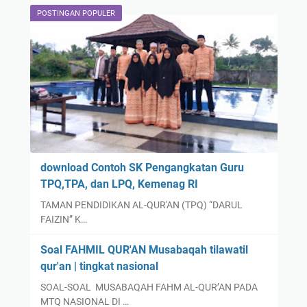
POSTINGAN POPULER
download Contoh SK Pengangkatan Guru
TPQ,TPA, dan LPQ, Kemenag RI
TAMAN PENDIDIKAN AL-QUR'AN (TPQ) “DARUL
FAIZIN” K…
Soal FAHMIL QUR'AN Musabaqah tilawatil
qur'an | tingkat nasional
SOAL-SOAL MUSABAQAH FAHM AL-QUR’AN PADA
MTQ NASIONAL DI …