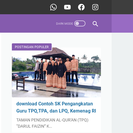
POSTINGAN POPULER
download Contoh SK Pengangkatan
Guru TPQ,TPA, dan LPQ, Kemenag RI
TAMAN PENDIDIKAN AL-QUR'AN (TPQ)
“DARUL FAIZIN” K…