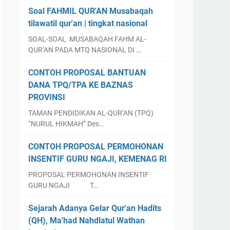
Soal FAHMIL QUR'AN Musabaqah
tilawatil qur'an | tingkat nasional
SOAL-SOAL MUSABAQAH FAHM AL-
QUR’AN PADA MTQ NASIONAL DI …
CONTOH PROPOSAL BANTUAN
DANA TPQ/TPA KE BAZNAS
PROVINSI
TAMAN PENDIDIKAN AL-QUR’AN (TPQ)
“NURUL HIKMAH” Des…
CONTOH PROPOSAL PERMOHONAN
INSENTIF GURU NGAJI, KEMENAG RI
PROPOSAL PERMOHONAN INSENTIF
GURU NGAJI T…
Sejarah Adanya Gelar Qur'an Hadits
(QH), Ma'had Nahdlatul Wathan