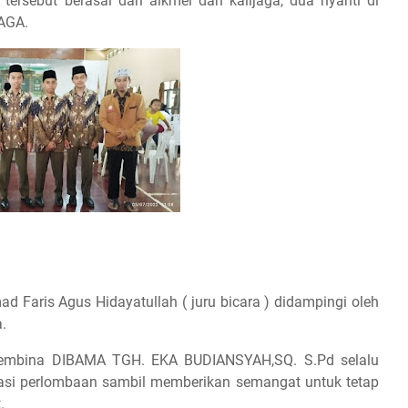
tersebut berasal dari aikmel dan kalijaga, dua nyanti di
AGA.
d Faris Agus Hidayatullah ( juru bicara ) didampingi oleh
.
pembina DIBAMA TGH. EKA BUDIANSYAH,SQ. S.Pd selalu
asi perlombaan sambil memberikan semangat untuk tetap
.