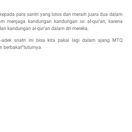
pada para santri yang lolos dan meraih juara dua dalam
lam menjaga kandungan kandungan isi al-qur’an, karena
an kandungan al-qur’an dalam dri mereka.
-adek snatri ini bisa kita pakai lagi dalam ajang MTQ
 berbakat”tuturnya.