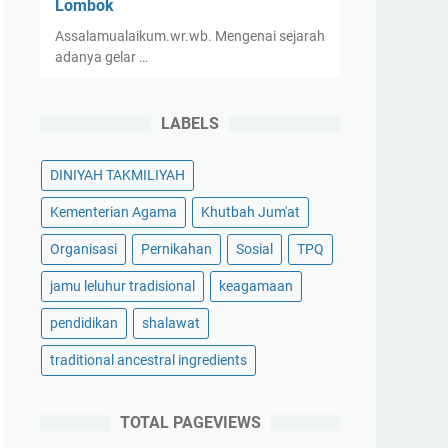
Lombok
Assalamualaikum.wr.wb. Mengenai sejarah
adanya gelar …
LABELS
DINIYAH TAKMILIYAH
Kementerian Agama
Khutbah Jum'at
Organisasi
Pernikahan
Sosial
TPQ
jamu leluhur tradisional
keagamaan
pendidikan
shalawat
traditional ancestral ingredients
TOTAL PAGEVIEWS