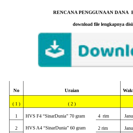
RENCANA PENGGUNAAN DANA
download file lengkapnya disi
No
Uraian
Wak
( 1 )
( 2 )
1
HVS F4 “SinarDunia” 70 gram
4
rim
Janu
HVS A4 “SinarDunia” 60 gram
2
2 rim
Janu