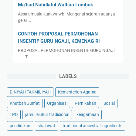
Ma'had Nahdlatul Wathan Lombok
Assalamualaikum.wr.wb. Mengenai sejarah adanya
gelar …
CONTOH PROPOSAL PERMOHONAN
INSENTIF GURU NGAJI, KEMENAG RI
PROPOSAL PERMOHONAN INSENTIF GURU NGAJI
T…
LABELS
DINIYAH TAKMILIYAH
Kementerian Agama
Khutbah Jum'at
Organisasi
Pernikahan
Sosial
TPQ
jamu leluhur tradisional
keagamaan
pendidikan
shalawat
traditional ancestral ingredients