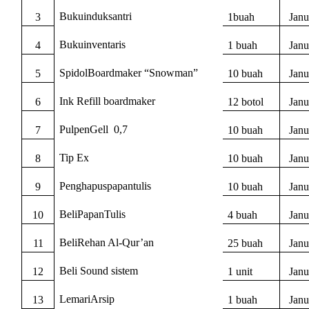
Bukuinduksantri
3
1buah
Janu
Bukuinventaris
4
1 buah
Janu
SpidolBoardmaker “Snowman”
5
10 buah
Janu
Ink Refill boardmaker
6
12 botol
Janu
PulpenGell
0,7
7
10 buah
Janu
Tip Ex
8
10 buah
Janu
Penghapuspapantulis
9
10 buah
Janu
BeliPapanTulis
10
4 buah
Janu
BeliRehan Al-Qur’an
11
25 buah
Janu
Beli Sound sistem
12
1 unit
Janu
LemariArsip
13
1 buah
Janu