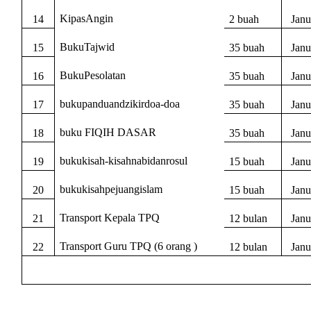
KipasAngin
14
2 buah
Janu
BukuTajwid
15
35 buah
Janu
BukuPesolatan
16
35 buah
Janu
bukupanduandzikirdoa-doa
17
35 buah
Janu
buku FIQIH DASAR
18
35 buah
Janu
bukukisah-kisahnabidanrosul
19
15 buah
Janu
bukukisahpejuangislam
20
15 buah
Janu
Transport Kepala TPQ
21
12 bulan
Janu
Transport Guru TPQ (6 orang )
22
12 bulan
Janu