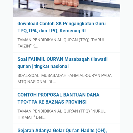
download Contoh SK Pengangkatan Guru
TPQ,TPA, dan LPQ, Kemenag RI
TAMAN PENDIDIKAN AL-QUR'AN (TPQ) “DARUL
FAIZIN” K…
Soal FAHMIL QUR'AN Musabaqah tilawatil
qur'an | tingkat nasional
SOAL-SOAL MUSABAQAH FAHM AL-QUR’AN PADA
MTQ NASIONAL DI …
CONTOH PROPOSAL BANTUAN DANA
TPQ/TPA KE BAZNAS PROVINSI
TAMAN PENDIDIKAN AL-QUR’AN (TPQ) “NURUL
HIKMAH” Des…
Sejarah Adanya Gelar Qur'an Hadits (QH),