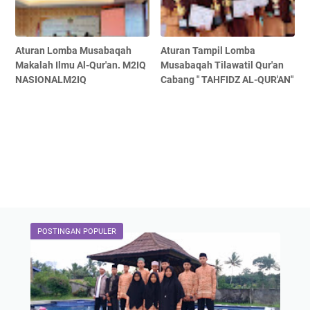
Aturan Lomba Musabaqah
Aturan Tampil Lomba
Makalah Ilmu Al-Qur'an. M2IQ
Musabaqah Tilawatil Qur'an
NASIONALM2IQ
Cabang " TAHFIDZ AL-QUR'AN"
POSTINGAN POPULER