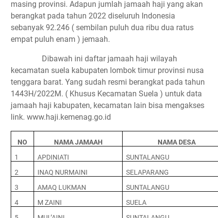
masing provinsi. Adapun jumlah jamaah haji yang akan
berangkat pada tahun 2022 diseluruh Indonesia
sebanyak 92.246 ( sembilan puluh dua ribu dua ratus
empat puluh enam ) jemaah.
Dibawah ini daftar jamaah haji wilayah
kecamatan suela kabupaten lombok timur provinsi nusa
tenggara barat. Yang sudah resmi berangkat pada tahun
1443H/2022M. ( Khusus Kecamatan Suela ) untuk data
jamaah haji kabupaten, kecamatan lain bisa mengakses
link. www.haji.kemenag.go.id
NO
NAMA JAMAAH
NAMA DESA
1
APDINIATI
SUNTALANGU
2
INAQ NURMAINI
SELAPARANG
3
AMAQ LUKMAN
SUNTALANGU
4
M ZAINI
SUELA
5
MUL’AINI
SUNTALANGU