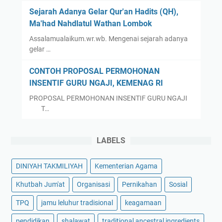
Sejarah Adanya Gelar Qur'an Hadits (QH),
Ma'had Nahdlatul Wathan Lombok
Assalamualaikum.wr.wb. Mengenai sejarah adanya
gelar …
CONTOH PROPOSAL PERMOHONAN
INSENTIF GURU NGAJI, KEMENAG RI
PROPOSAL PERMOHONAN INSENTIF GURU NGAJI
T…
LABELS
DINIYAH TAKMILIYAH
Kementerian Agama
Khutbah Jum'at
Organisasi
Pernikahan
Sosial
TPQ
jamu leluhur tradisional
keagamaan
pendidikan
shalawat
traditional ancestral ingredients