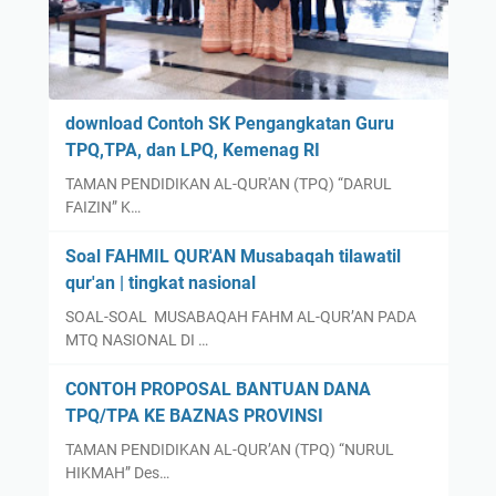
download Contoh SK Pengangkatan Guru
TPQ,TPA, dan LPQ, Kemenag RI
TAMAN PENDIDIKAN AL-QUR'AN (TPQ) “DARUL
FAIZIN” K…
Soal FAHMIL QUR'AN Musabaqah tilawatil
qur'an | tingkat nasional
SOAL-SOAL MUSABAQAH FAHM AL-QUR’AN PADA
MTQ NASIONAL DI …
CONTOH PROPOSAL BANTUAN DANA
TPQ/TPA KE BAZNAS PROVINSI
TAMAN PENDIDIKAN AL-QUR’AN (TPQ) “NURUL
HIKMAH” Des…