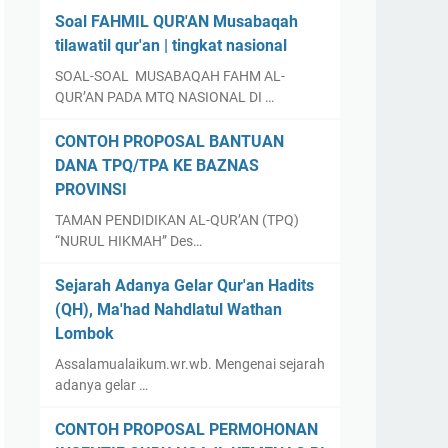
Soal FAHMIL QUR'AN Musabaqah
tilawatil qur'an | tingkat nasional
SOAL-SOAL MUSABAQAH FAHM AL-
QUR’AN PADA MTQ NASIONAL DI …
CONTOH PROPOSAL BANTUAN
DANA TPQ/TPA KE BAZNAS
PROVINSI
TAMAN PENDIDIKAN AL-QUR’AN (TPQ)
“NURUL HIKMAH” Des…
Sejarah Adanya Gelar Qur'an Hadits
(QH), Ma'had Nahdlatul Wathan
Lombok
Assalamualaikum.wr.wb. Mengenai sejarah
adanya gelar …
CONTOH PROPOSAL PERMOHONAN