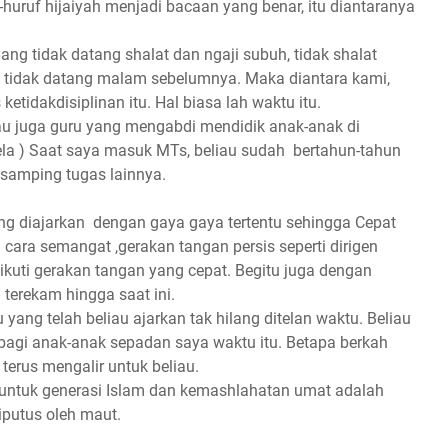
f-huruf hijaiyah menjadi bacaan yang benar, itu diantaranya
yang tidak datang shalat dan ngaji subuh, tidak shalat
ng tidak datang malam sebelumnya. Maka diantara kami,
tidakdisiplinan itu. Hal biasa lah waktu itu.
iau juga guru yang mengabdi mendidik anak-anak di
 ) Saat saya masuk MTs, beliau sudah bertahun-tahun
isamping tugas lainnya.
 yang diajarkan dengan gaya gaya tertentu sehingga Cepat
cara semangat ,gerakan tangan persis seperti dirigen
kuti gerakan tangan yang cepat. Begitu juga dengan
 terekam hingga saat ini.
 yang telah beliau ajarkan tak hilang ditelan waktu. Beliau
 bagi anak-anak sepadan saya waktu itu. Betapa berkah
terus mengalir untuk beliau.
untuk generasi Islam dan kemashlahatan umat adalah
iputus oleh maut.