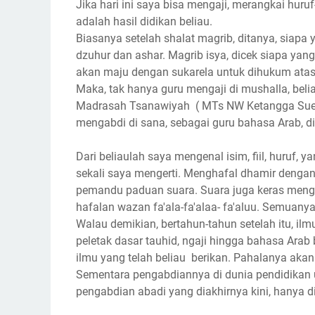
Jika hari ini saya bisa mengaji, merangkai huru
adalah hasil didikan beliau.
Biasanya setelah shalat magrib, ditanya, siapa 
dzuhur dan ashar. Magrib isya, dicek siapa ya
akan maju dengan sukarela untuk dihukum atas ke
Maka, tak hanya guru mengaji di mushalla, bel
Madrasah Tsanawiyah ( MTs NW Ketangga Suela
mengabdi di sana, sebagai guru bahasa Arab, d
Dari beliaulah saya mengenal isim, fiil, huruf,
sekali saya mengerti. Menghafal dhamir dengan 
pemandu paduan suara. Suara juga keras mengi
hafalan wazan fa'ala-fa'alaa- fa'aluu. Semuanya
Walau demikian, bertahun-tahun setelah itu, ilmu
peletak dasar tauhid, ngaji hingga bahasa Arab
ilmu yang telah beliau berikan. Pahalanya akan 
Sementara pengabdiannya di dunia pendidikan 
pengabdian abadi yang diakhirnya kini, hanya d