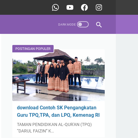
POSTINGAN POPULER
download Contoh SK Pengangkatan
Guru TPQ,TPA, dan LPQ, Kemenag RI
TAMAN PENDIDIKAN AL-QUR'AN (TPQ)
“DARUL FAIZIN” K…