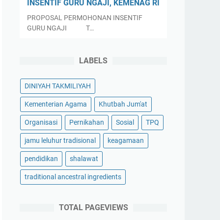
INSENTIF GURU NGAJI, KEMENAG RI
PROPOSAL PERMOHONAN INSENTIF
GURU NGAJI T…
LABELS
DINIYAH TAKMILIYAH
Kementerian Agama
Khutbah Jum'at
Organisasi
Pernikahan
Sosial
TPQ
jamu leluhur tradisional
keagamaan
pendidikan
shalawat
traditional ancestral ingredients
TOTAL PAGEVIEWS