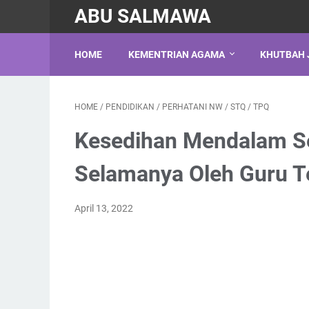
ABU SALMAWA
HOME
KEMENTRIAN AGAMA
KHUTBAH 
HOME
/
PENDIDIKAN
/
PERHATANI NW
/
STQ
/
TPQ
Kesedihan Mendalam Se
Selamanya Oleh Guru T
April 13, 2022