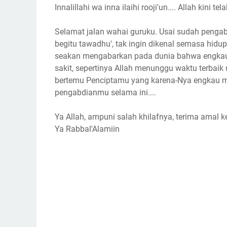
Innalillahi wa inna ilaihi rooji'un.... Allah kini t
Selamat jalan wahai guruku. Usai sudah pengab
begitu tawadhu', tak ingin dikenal semasa hidup
seakan mengabarkan pada dunia bahwa engkau 
sakit, sepertinya Allah menunggu waktu terbai
bertemu Penciptamu yang karena-Nya engkau m
pengabdianmu selama ini....
Ya Allah, ampuni salah khilafnya, terima amal k
Ya Rabbal'Alamiin