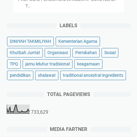
T…
LABELS
DINIYAH TAKMILIYAH
Kementerian Agama
Khutbah Jum'at
Organisasi
Pernikahan
Sosial
TPQ
jamu leluhur tradisional
keagamaan
pendidikan
shalawat
traditional ancestral ingredients
TOTAL PAGEVIEWS
733,629
MEDIA FARTNER