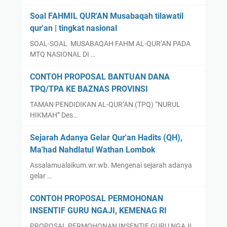
Soal FAHMIL QUR'AN Musabaqah tilawatil
qur'an | tingkat nasional
SOAL-SOAL MUSABAQAH FAHM AL-QUR’AN PADA
MTQ NASIONAL DI …
CONTOH PROPOSAL BANTUAN DANA
TPQ/TPA KE BAZNAS PROVINSI
TAMAN PENDIDIKAN AL-QUR’AN (TPQ) “NURUL
HIKMAH” Des…
Sejarah Adanya Gelar Qur'an Hadits (QH),
Ma'had Nahdlatul Wathan Lombok
Assalamualaikum.wr.wb. Mengenai sejarah adanya
gelar …
CONTOH PROPOSAL PERMOHONAN
INSENTIF GURU NGAJI, KEMENAG RI
PROPOSAL PERMOHONAN INSENTIF GURU NGAJI