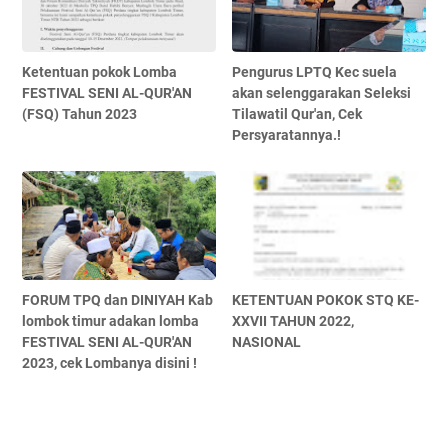
Ketentuan pokok Lomba
Pengurus LPTQ Kec suela
FESTIVAL SENI AL-QUR'AN
akan selenggarakan Seleksi
(FSQ) Tahun 2023
Tilawatil Qur'an, Cek
Persyaratannya.!
FORUM TPQ dan DINIYAH Kab
KETENTUAN POKOK STQ KE-
lombok timur adakan lomba
XXVII TAHUN 2022,
FESTIVAL SENI AL-QUR'AN
NASIONAL
2023, cek Lombanya disini !