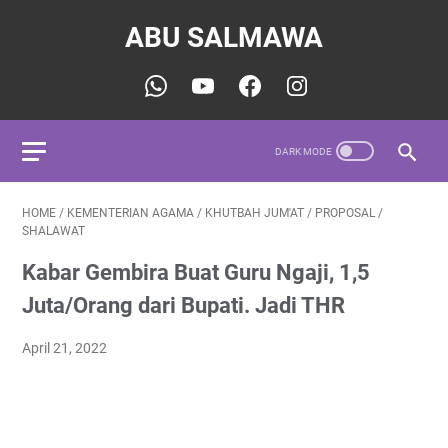
ABU SALMAWA
HOME
/
KEMENTERIAN AGAMA
/
KHUTBAH JUM'AT
/
PROPOSAL
/
SHALAWAT
Kabar Gembira Buat Guru Ngaji, 1,5
Juta/Orang dari Bupati. Jadi THR
April 21, 2022