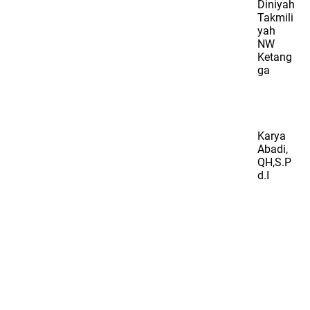
Diniyah
Takmili
yah
NW
Ketang
ga
Karya
Abadi,
QH,S.P
d.I