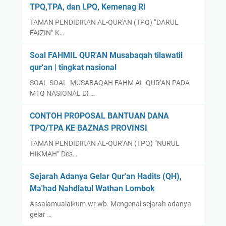
TPQ,TPA, dan LPQ, Kemenag RI
TAMAN PENDIDIKAN AL-QUR'AN (TPQ) “DARUL
FAIZIN” K…
Soal FAHMIL QUR'AN Musabaqah tilawatil
qur'an | tingkat nasional
SOAL-SOAL MUSABAQAH FAHM AL-QUR’AN PADA
MTQ NASIONAL DI …
CONTOH PROPOSAL BANTUAN DANA
TPQ/TPA KE BAZNAS PROVINSI
TAMAN PENDIDIKAN AL-QUR’AN (TPQ) “NURUL
HIKMAH” Des…
Sejarah Adanya Gelar Qur'an Hadits (QH),
Ma'had Nahdlatul Wathan Lombok
Assalamualaikum.wr.wb. Mengenai sejarah adanya
gelar …