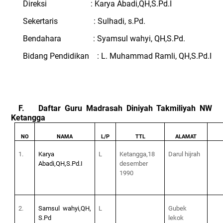
Direksi : Karya Abadi,QH,S.Pd.I
Sekertaris : Sulhadi, s.Pd.
Bendahara : Syamsul wahyi, QH,S.Pd.
Bidang Pendidikan : L. Muhammad Ramli, QH,S.Pd.I
F.
Daftar Guru Madrasah Diniyah Takmiliyah NW
Ketangga
NO
NAMA
L/P
TTL
ALAMAT
1.
Karya
L
Ketangga,18
Darul hijrah
Abadi,QH,S.Pd.I
desember
1990
2.
Samsul wahyi,QH,
L
Gubek
S.Pd
lekok