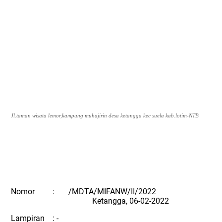
Jl.taman wisata lemor,kampung muhajirin desa ketangga kec suela kab.lotim-NTB
Nomor : /MDTA/MIFANW/II/2022
Ketangga, 06-02-2022
Lampiran : -