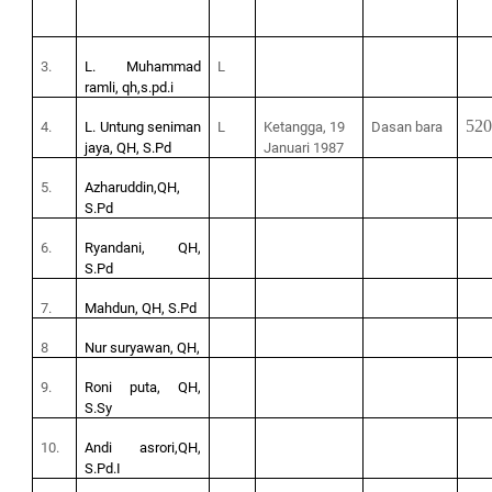
3.
L. Muhammad
L
ramli, qh,s.pd.i
52
4.
L. Untung seniman
L
Ketangga, 19
Dasan bara
jaya, QH, S.Pd
Januari 1987
5.
Azharuddin,QH,
S.Pd
6.
Ryandani, QH,
S.Pd
7.
Mahdun, QH, S.Pd
8
Nur suryawan, QH,
9.
Roni puta, QH,
S.Sy
10.
Andi asrori,QH,
S.Pd.I