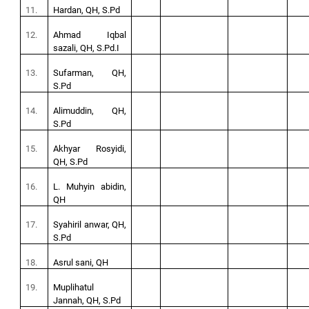
11.
Hardan, QH, S.Pd
12.
Ahmad Iqbal
sazali, QH, S.Pd.I
13.
Sufarman, QH,
S.Pd
14.
Alimuddin, QH,
S.Pd
15.
Akhyar Rosyidi,
QH, S.Pd
16.
L. Muhyin abidin,
QH
17.
Syahiril anwar, QH,
S.Pd
18.
Asrul sani, QH
19.
Muplihatul
Jannah, QH, S.Pd