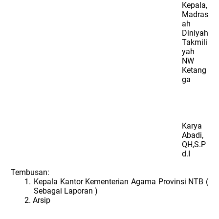
Kepala,
Madras
ah
Diniyah
Takmili
yah
NW
Ketang
ga
Karya
Abadi,
QH,S.P
d.I
Tembusan:
1.
Kepala Kantor Kementerian Agama Provinsi NTB (
Sebagai Laporan )
2.
Arsip