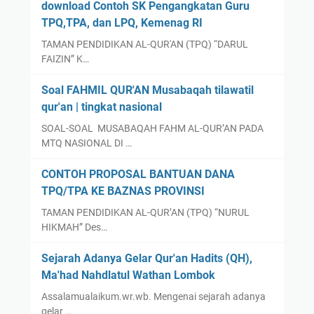
download Contoh SK Pengangkatan Guru
TPQ,TPA, dan LPQ, Kemenag RI
TAMAN PENDIDIKAN AL-QUR'AN (TPQ) “DARUL
FAIZIN” K…
Soal FAHMIL QUR'AN Musabaqah tilawatil
qur'an | tingkat nasional
SOAL-SOAL MUSABAQAH FAHM AL-QUR’AN PADA
MTQ NASIONAL DI …
CONTOH PROPOSAL BANTUAN DANA
TPQ/TPA KE BAZNAS PROVINSI
TAMAN PENDIDIKAN AL-QUR’AN (TPQ) “NURUL
HIKMAH” Des…
Sejarah Adanya Gelar Qur'an Hadits (QH),
Ma'had Nahdlatul Wathan Lombok
Assalamualaikum.wr.wb. Mengenai sejarah adanya
gelar …