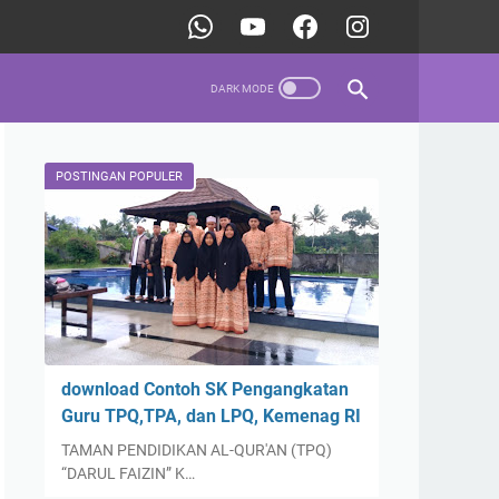
POSTINGAN POPULER
download Contoh SK Pengangkatan
Guru TPQ,TPA, dan LPQ, Kemenag RI
TAMAN PENDIDIKAN AL-QUR'AN (TPQ)
“DARUL FAIZIN” K…