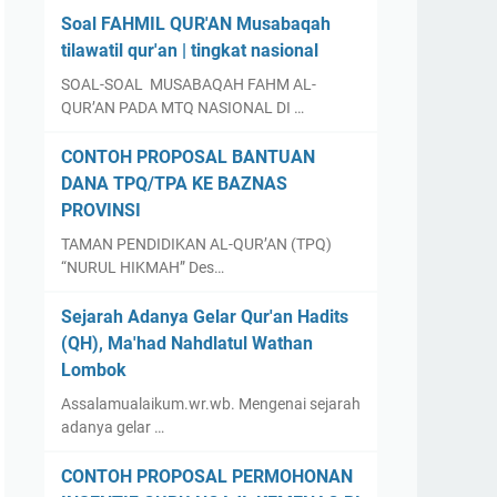
Soal FAHMIL QUR'AN Musabaqah
tilawatil qur'an | tingkat nasional
SOAL-SOAL MUSABAQAH FAHM AL-
QUR’AN PADA MTQ NASIONAL DI …
CONTOH PROPOSAL BANTUAN
DANA TPQ/TPA KE BAZNAS
PROVINSI
TAMAN PENDIDIKAN AL-QUR’AN (TPQ)
“NURUL HIKMAH” Des…
Sejarah Adanya Gelar Qur'an Hadits
(QH), Ma'had Nahdlatul Wathan
Lombok
Assalamualaikum.wr.wb. Mengenai sejarah
adanya gelar …
CONTOH PROPOSAL PERMOHONAN