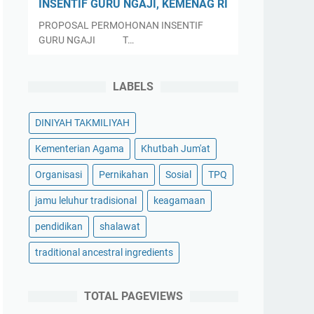
INSENTIF GURU NGAJI, KEMENAG RI
PROPOSAL PERMOHONAN INSENTIF
GURU NGAJI T…
LABELS
DINIYAH TAKMILIYAH
Kementerian Agama
Khutbah Jum'at
Organisasi
Pernikahan
Sosial
TPQ
jamu leluhur tradisional
keagamaan
pendidikan
shalawat
traditional ancestral ingredients
TOTAL PAGEVIEWS