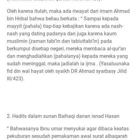
Oleh karena itulah, maka ada riwayat dari imam Ahmad
bin Hnbal bahwa beliau berkata : “ Sampai kepada
mayyit (pahala) tiap-tiap kebajikan karena ada nash-
nash yang dating padanya dan juga karena kaum
muslimin (zaman tabi’in dan tabiuttabi’in) pada
berkumpul disetiap negeri, mereka membaca al-qur’an
dan menghadiahkan (pahalanya) kepada mereka yang
sudah meninggal, maka jadialah ia ijma . (Yasaluunaka
fid din wal hayat oleh syaikh DR Ahmad syarbasy Jilid
III/423).
2. Hadits dalam sunan Baihaqi danan isnad Hasan
“ Bahwasanya Ibnu umar menyukai agar dibaca keatas
pekuburan sesudah pemakaman awal surat albaqarah