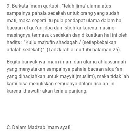
9. Berkata imam qurtubi : “telah ijma’ ulama atas
sampainya pahala sedekah untuk orang yang sudah
mati, maka seperti itu pula pendapat ulama dalam hal
bacaan al-qur’an, doa dan istighfar karena masing-
masingnya termasuk sedekah dan dikuatkan hal ini oleh
hadits : “Kullu ma’rufin shadaqah / (setiapkebaikan
adalah sedekah)”. (Tadzkirah al-qurtubi halaman 26).
Begitu banyaknya Imam-imam dan ulama ahlussunnah
yang menyatakan sampainya pahala bacaan alqur’an
yang dihadiahkan untuk mayyit (muslim), maka tidak lah
kami bisa menuliskan semuanya dalam risalah ini
karena khawatir akan terlalu panjang.
C. Dalam Madzab Imam syafii