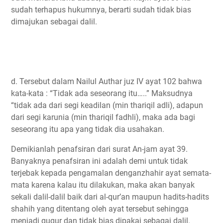
sudah terhapus hukumnya, berarti sudah tidak bias
dimajukan sebagai dalil.
d. Tersebut dalam Nailul Authar juz IV ayat 102 bahwa
kata-kata : “Tidak ada seseorang itu…..” Maksudnya
“tidak ada dari segi keadilan (min thariqil adli), adapun
dari segi karunia (min thariqil fadhli), maka ada bagi
seseorang itu apa yang tidak dia usahakan.
Demikianlah penafsiran dari surat An-jam ayat 39.
Banyaknya penafsiran ini adalah demi untuk tidak
terjebak kepada pengamalan denganzhahir ayat semata-
mata karena kalau itu dilakukan, maka akan banyak
sekali dalil-dalil baik dari al-qur’an maupun hadits-hadits
shahih yang ditentang oleh ayat tersebut sehingga
menjadi gugur dan tidak bias dipakai sebagai dalil.