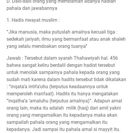
D. Dalil-dalil orang yang membantah adanya hadiah
pahala dan jawabannya
1. Hadis riwayat muslim :
“Jika manusia, maka putuslah amalnya kecuali tiga :
sedekah jariyah, ilmu yang bermanfaat atau anak shaleh
yang selalu mendoakan orang tuanya”
Jawab : Tersebut dalam syarah Thahawiyah hal. 456
bahwa sangat keliru berdalil dengan hadist tersebut
untuk menolak sampainya pahala kepada orang yang
sudah mati karena dalam hadits tersebut tidak dikatakan
: “inqata’a intifa’uhu (terputus keadaannya untuk
memperoleh manfaat). Hadits itu hanya mengatakan
“inqatha’a ‘amaluhu (terputus amalnya)”. Adapun amal
orang lain, maka itu adalah milik (haq) dari amil yakni
orang yang mengamalkan itu kepadanya maka akan
sampailah pahala orang yang mengamalkan itu
kepadanya. Jadi sampai itu pahala amal si mayyit itu.