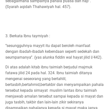
sebagaimana sampainya pahala puasa dan haji”.
(Syarah aqidah Thahawiyah hal. 457).
3. Berkata Ibnu taymiyah :
“sesungguhnya mayyit itu dapat beroleh manfaat
dengan ibadah-ibadah kebendaan seperti sedekah dan
seumpamanya”. (yas alunka fiddin wal hayat jilid I/442).
Di atas adalah kitab ibnu taimiah berjudul majmuk
fatawa jilid 24 pada hal. 324. Ibnu taimiah ditanya
mengenai seseorang yang bertahlil,
bertasbih,bertahmid,bertakbir dan menyampaikan pahala
tersebut kepada simayat muslim lantas ibnu taimiah
menjawab amalan tersebut sampai kepada si mayat dan
juga tasbih, takbir dan lain-lain zikir sekiranya
disampaikan pahalanya kepada si mayat maka ianya