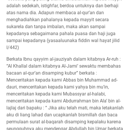
adalah sedekah, istighfar, berdoa untuknya dan berhaji
atas nama dia. Adapun membaca al-qur’an dan
menghadiahkan pahalanya kepada mayyit secara
sukarela dan tanpa imbalan, maka akan sampai
kepadanya sebagaimana pahala puasa dan haji juga
sampai kepadanya (yasaaluunaka fiddin wal hayat jilid
I/442)
Berkata Ibnu qayyim al-jauziyah dalam kitabnya Ar-ruh :
“Al Khallal dalam kitabnya Al-Jami’ sewaktu membahas
bacaan al-qur’an disamping kubur” berkata :
Menceritakan kepada kami Abbas bin Muhammad ad-
dauri, menceritakan kepada kami yahya bin mu’in,
menceritakan kepada kami Mubassyar al-halabi,
menceritakan kepada kami Abdurrahman bin Ala’ bin al-
lajlaj dari bapaku : “ Jika aku telah mati, maka letakanlah
aku di liang lahad dan ucapkanlah bismillah dan baca
permulaan surat al-baqarah disamping kepalaku karena
seungguhnya aku mendengar Abdullah bin Umar berkata