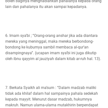
boleh baginya menghadiahkan pahalanya kepada orang
lain dan pahalanya itu akan sampai kepadanya.
6. Imam sya’bi ; “Orang-orang anshar jika ada diantara
mereka yang meninggal, maka mereka berbondong-
bondong ke kuburnya sambil membaca al-qur’an
disampingnaya”. (ucapan imam sya’bi ini juga dikutip
oleh ibnu qayyim al jauziyah dalam kitab ar-ruh hal. 13).
7. Berkata Syaikh ali ma’sum : “Dalam madzab maliki
tidak ada khilaf dalam hal sampainya pahala sedekah
kepada mayyit. Menurut dasar madzab, hukumnya
makruh. Namun ulama-ulama mutakhirin berpendapat