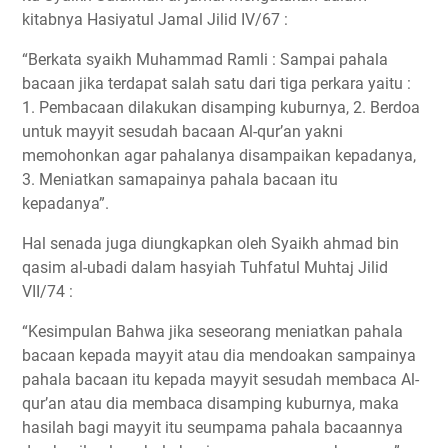
kitabnya Hasiyatul Jamal Jilid IV/67 :
“Berkata syaikh Muhammad Ramli : Sampai pahala
bacaan jika terdapat salah satu dari tiga perkara yaitu :
1. Pembacaan dilakukan disamping kuburnya, 2. Berdoa
untuk mayyit sesudah bacaan Al-qur’an yakni
memohonkan agar pahalanya disampaikan kepadanya,
3. Meniatkan samapainya pahala bacaan itu
kepadanya”.
Hal senada juga diungkapkan oleh Syaikh ahmad bin
qasim al-ubadi dalam hasyiah Tuhfatul Muhtaj Jilid
VII/74 :
“Kesimpulan Bahwa jika seseorang meniatkan pahala
bacaan kepada mayyit atau dia mendoakan sampainya
pahala bacaan itu kepada mayyit sesudah membaca Al-
qur’an atau dia membaca disamping kuburnya, maka
hasilah bagi mayyit itu seumpama pahala bacaannya