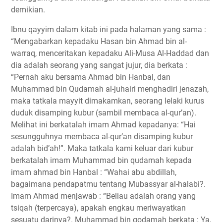
demikian.
Ibnu qayyim dalam kitab ini pada halaman yang sama :
“Mengabarkan kepadaku Hasan bin Ahmad bin al-
warraq, menceritakan kepadaku Ali-Musa Al-Haddad dan
dia adalah seorang yang sangat jujur, dia berkata :
“Pernah aku bersama Ahmad bin Hanbal, dan
Muhammad bin Qudamah al-juhairi menghadiri jenazah,
maka tatkala mayyit dimakamkan, seorang lelaki kurus
duduk disamping kubur (sambil membaca al-qur’an).
Melihat ini berkatalah imam Ahmad kepadanya: “Hai
sesungguhnya membaca al-qur’an disamping kubur
adalah bid’ah!”. Maka tatkala kami keluar dari kubur
berkatalah imam Muhammad bin qudamah kepada
imam ahmad bin Hanbal : “Wahai abu abdillah,
bagaimana pendapatmu tentang Mubassyar al-halabi?.
Imam Ahmad menjawab : “Beliau adalah orang yang
tsiqah (terpercaya), apakah engkau meriwayatkan
sesuatu darinya?. Muhammad bin qodamah berkata : Ya,