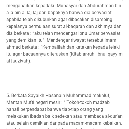
mengabarkan kepadaku Mubasyar dari Abdurahman bin
a’la bin al-laj-laj dari bapaknya bahwa dia berwasiat
apabila telah dikuburkan agar dibacakan disamping
kepalanya permulaan surat al-baqarah dan akhirnya dan
dia berkata : “aku telah mendengar Ibnu Umar berwasiat
yang demikian itu”. Mendengar riwayat tersebut Imam
ahmad berkata : “Kembalilah dan katakan kepada lelaki
itu agar bacaannya diteruskan (Kitab ar-ruh, ibnul qayyim
al jauziyah).
5. Berkata Sayaikh Hasanain Muhammad makhluf,
Mantan Mufti negeri mesir : “ Tokoh-tokoh madzab
hanafi berpendapat bahwa tiap-tiap orang yang
melakukan ibadah baik sedekah atau membaca al-qur’an
atau selain demikian daripada macam-macam kebaikan,