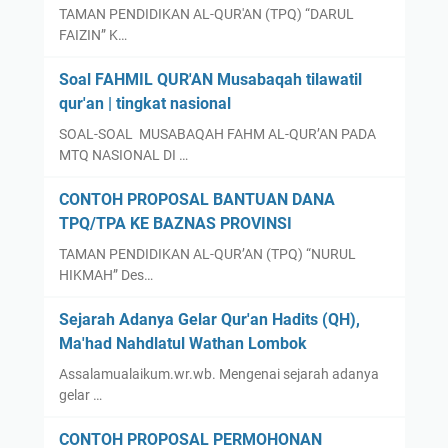
TAMAN PENDIDIKAN AL-QUR'AN (TPQ) “DARUL
FAIZIN” K…
Soal FAHMIL QUR'AN Musabaqah tilawatil
qur'an | tingkat nasional
SOAL-SOAL MUSABAQAH FAHM AL-QUR’AN PADA
MTQ NASIONAL DI …
CONTOH PROPOSAL BANTUAN DANA
TPQ/TPA KE BAZNAS PROVINSI
TAMAN PENDIDIKAN AL-QUR’AN (TPQ) “NURUL
HIKMAH” Des…
Sejarah Adanya Gelar Qur'an Hadits (QH),
Ma'had Nahdlatul Wathan Lombok
Assalamualaikum.wr.wb. Mengenai sejarah adanya
gelar …
CONTOH PROPOSAL PERMOHONAN