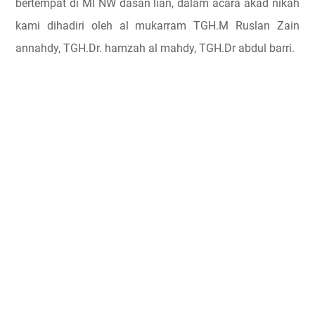
bertempat di MI NW dasan lian, dalam acara akad nikah
kami dihadiri oleh al mukarram TGH.M Ruslan Zain
annahdy, TGH.Dr. hamzah al mahdy, TGH.Dr abdul barri.