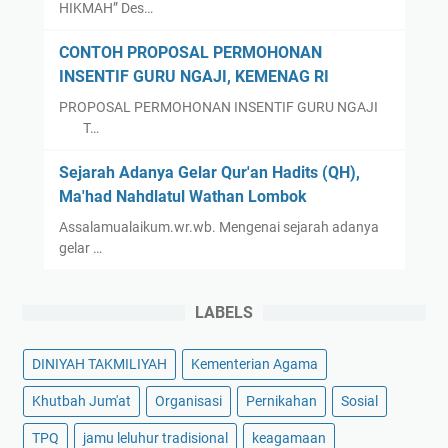
HIKMAH” Des…
CONTOH PROPOSAL PERMOHONAN
INSENTIF GURU NGAJI, KEMENAG RI
PROPOSAL PERMOHONAN INSENTIF GURU NGAJI
T…
Sejarah Adanya Gelar Qur'an Hadits (QH),
Ma'had Nahdlatul Wathan Lombok
Assalamualaikum.wr.wb. Mengenai sejarah adanya
gelar …
LABELS
DINIYAH TAKMILIYAH
Kementerian Agama
Khutbah Jum'at
Organisasi
Pernikahan
Sosial
TPQ
jamu leluhur tradisional
keagamaan