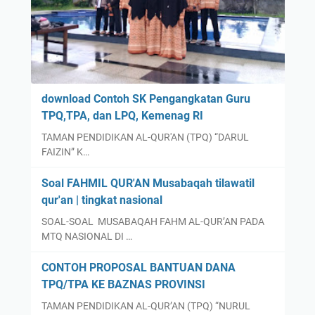
download Contoh SK Pengangkatan Guru
TPQ,TPA, dan LPQ, Kemenag RI
TAMAN PENDIDIKAN AL-QUR'AN (TPQ) “DARUL
FAIZIN” K…
Soal FAHMIL QUR'AN Musabaqah tilawatil
qur'an | tingkat nasional
SOAL-SOAL MUSABAQAH FAHM AL-QUR’AN PADA
MTQ NASIONAL DI …
CONTOH PROPOSAL BANTUAN DANA
TPQ/TPA KE BAZNAS PROVINSI
TAMAN PENDIDIKAN AL-QUR’AN (TPQ) “NURUL