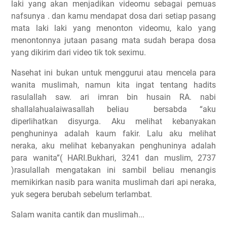
laki yang akan menjadikan videomu sebagai pemuas
nafsunya . dan kamu mendapat dosa dari setiap pasang
mata laki laki yang menonton videomu, kalo yang
menontonnya jutaan pasang mata sudah berapa dosa
yang dikirim dari video tik tok seximu.
Nasehat ini bukan untuk menggurui atau mencela para
wanita muslimah, namun kita ingat tentang hadits
rasulallah saw. ari imran bin husain RA. nabi
shallalahualaiwasallah beliau
bersabda “aku
diperlihatkan disyurga. Aku melihat kebanyakan
penghuninya adalah kaum fakir. Lalu aku melihat
neraka, aku melihat kebanyakan penghuninya adalah
para wanita”( HARI.Bukhari, 3241 dan muslim, 2737
)rasulallah mengatakan ini sambil beliau menangis
memikirkan nasib para wanita muslimah dari api neraka,
yuk segera berubah sebelum terlambat.
Salam wanita cantik dan muslimah...