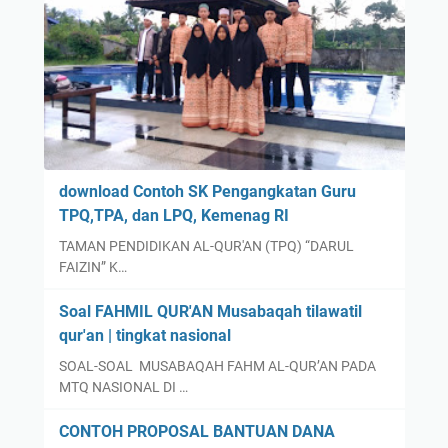
download Contoh SK Pengangkatan Guru
TPQ,TPA, dan LPQ, Kemenag RI
TAMAN PENDIDIKAN AL-QUR'AN (TPQ) “DARUL
FAIZIN” K…
Soal FAHMIL QUR'AN Musabaqah tilawatil
qur'an | tingkat nasional
SOAL-SOAL MUSABAQAH FAHM AL-QUR’AN PADA
MTQ NASIONAL DI …
CONTOH PROPOSAL BANTUAN DANA