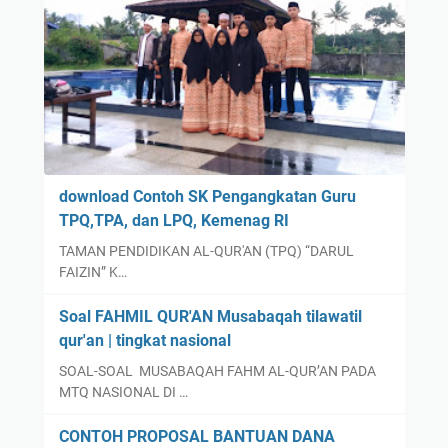
download Contoh SK Pengangkatan Guru
TPQ,TPA, dan LPQ, Kemenag RI
TAMAN PENDIDIKAN AL-QUR'AN (TPQ) “DARUL
FAIZIN” K…
Soal FAHMIL QUR'AN Musabaqah tilawatil
qur'an | tingkat nasional
SOAL-SOAL MUSABAQAH FAHM AL-QUR’AN PADA
MTQ NASIONAL DI …
CONTOH PROPOSAL BANTUAN DANA