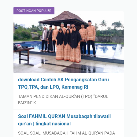
POSTINGAN POPULER
download Contoh SK Pengangkatan Guru
TPQ,TPA, dan LPQ, Kemenag RI
TAMAN PENDIDIKAN AL-QUR'AN (TPQ) “DARUL
FAIZIN” K…
Soal FAHMIL QUR'AN Musabaqah tilawatil
qur'an | tingkat nasional
SOAL-SOAL MUSABAQAH FAHM AL-QUR’AN PADA