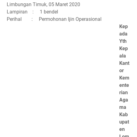
Limbungan Timuk, 0
5
Maret
2020
Lampiran
:
1 bendel
Perihal
:
Permohonan Ijin Operasional
Kep
ada
Yth
Kep
ala
Kant
or
Kem
ente
rian
Aga
ma
Kab
upat
en
Lom