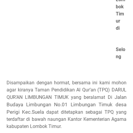
bok
Tim
ur
di
Selo
ng
Disampaikan dengan hormat, bersama ini kami mohon
agar kiranya Taman Pendidikan Al Qur’an (TPQ) DARUL
Jalan
QUR’AN LIMBUNGAN TIMUK yang beralamat Di
Budaya Limbungan No.01 Limbungan Timuk desa
Perigi Kec.Suela
dapat ditetapkan sebagai TPQ yang
terdaftar di bawah naungan Kantor Kementerian Agama
kabupaten Lombok Timur.