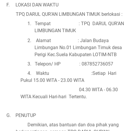
F.
LOKASI DAN WAKTU
TPQ DARUL QUR’AN LIMBUNGAN TIMUK berlokasi :
1.
Tempat
: TPQ
DARUL QUR’AN
LIMBUNGAN TIMUK
2.
Alamat
:
Jalan Budaya
Limbungan No.01 Limbungan Timuk desa
Perigi Kec.Suela Kabupaten LOTIM-NTB
3.
Telepon/ HP
: 087852736057
4.
Waktu
:
Setiap
Hari
Pukul 1
5
.00 WITA - 2
3
.00 WITA
04.30 WITA - 06.30
WITA Kecuali Hari-hari
Tertentu.
G.
PENUTUP
Demikian, atas bantuan dan doa pihak yang