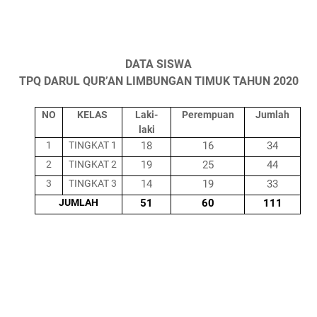
DATA SISWA
TPQ DARUL QUR’AN LIMBUNGAN TIMUK TAHUN 20
20
NO
KELAS
Laki
-
Perempuan
Jumlah
l
aki
1
TINGKAT 1
18
16
34
2
TINGKAT 2
19
25
44
3
TINGKAT 3
14
19
33
JUMLAH
51
60
111