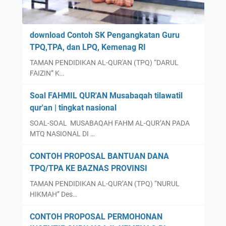
download Contoh SK Pengangkatan Guru
TPQ,TPA, dan LPQ, Kemenag RI
TAMAN PENDIDIKAN AL-QUR'AN (TPQ) “DARUL
FAIZIN” K…
Soal FAHMIL QUR'AN Musabaqah tilawatil
qur'an | tingkat nasional
SOAL-SOAL MUSABAQAH FAHM AL-QUR’AN PADA
MTQ NASIONAL DI …
CONTOH PROPOSAL BANTUAN DANA
TPQ/TPA KE BAZNAS PROVINSI
TAMAN PENDIDIKAN AL-QUR’AN (TPQ) “NURUL
HIKMAH” Des…
CONTOH PROPOSAL PERMOHONAN