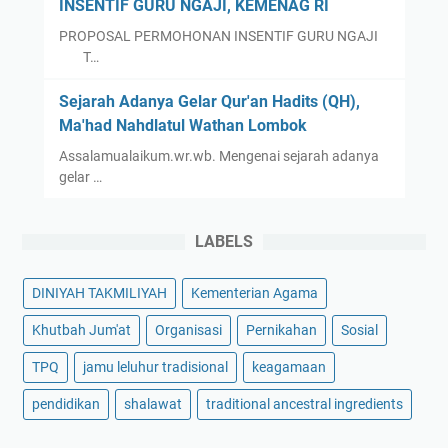
INSENTIF GURU NGAJI, KEMENAG RI
PROPOSAL PERMOHONAN INSENTIF GURU NGAJI
T…
Sejarah Adanya Gelar Qur'an Hadits (QH),
Ma'had Nahdlatul Wathan Lombok
Assalamualaikum.wr.wb. Mengenai sejarah adanya
gelar …
LABELS
DINIYAH TAKMILIYAH
Kementerian Agama
Khutbah Jum'at
Organisasi
Pernikahan
Sosial
TPQ
jamu leluhur tradisional
keagamaan
pendidikan
shalawat
traditional ancestral ingredients