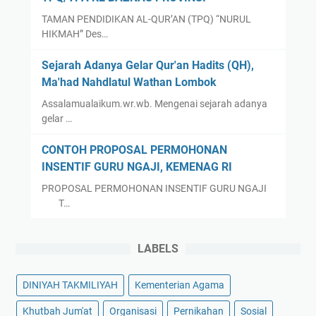
TAMAN PENDIDIKAN AL-QUR’AN (TPQ) “NURUL
HIKMAH” Des…
Sejarah Adanya Gelar Qur'an Hadits (QH),
Ma'had Nahdlatul Wathan Lombok
Assalamualaikum.wr.wb. Mengenai sejarah adanya
gelar …
CONTOH PROPOSAL PERMOHONAN
INSENTIF GURU NGAJI, KEMENAG RI
PROPOSAL PERMOHONAN INSENTIF GURU NGAJI
T…
LABELS
DINIYAH TAKMILIYAH
Kementerian Agama
Khutbah Jum'at
Organisasi
Pernikahan
Sosial