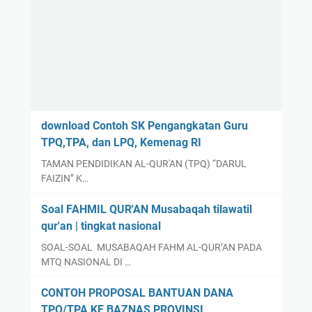
download Contoh SK Pengangkatan Guru
TPQ,TPA, dan LPQ, Kemenag RI
TAMAN PENDIDIKAN AL-QUR'AN (TPQ) “DARUL
FAIZIN” K…
Soal FAHMIL QUR'AN Musabaqah tilawatil
qur'an | tingkat nasional
SOAL-SOAL MUSABAQAH FAHM AL-QUR’AN PADA
MTQ NASIONAL DI …
CONTOH PROPOSAL BANTUAN DANA
TPQ/TPA KE BAZNAS PROVINSI