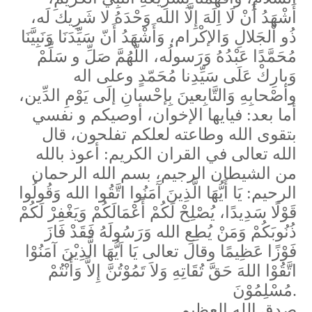
أَشْهَدُ أَنْ لَا اِلَهَ إِلَّا الله وَحْدَهُ لا شَرِيك لَه،
ذُو اْلجَلالِ وَالإكْرام، وَأَشْهَدُ أَنّ سَيِّدَنَا وَنَبِيَّنَا
مُحَمَّدًا عَبْدُهُ وَرَسولُه، اللّهُمَّ صَلِّ و سَلِّمْ
وَبارِكْ عَلَى سَيِّدِنا مُحَمّدٍ وعلى اله
وأصْحابِهِ وَالتَّابِعينَ بِإحْسانِ إلَى يَوْمِ الدِّين،
أما بعد: فيايها الإخوان، أوصيكم و نفسي
بتقوى الله وطاعته لعلكم تفلحون، قال
الله تعالى في القران الكريم: أعوذ بالله
من الشيطان الرجيم، بسم الله الرحمان
الرحيم: يَا أَيُّهَا الَّذِينَ آَمَنُوا اتَّقُوا الله وَقُولُوا
قَوْلًا سَدِيدًا، يُصْلِحْ لَكُمْ أَعْمَالَكُمْ وَيَغْفِرْ لَكُمْ
ذُنُوبَكُمْ وَمَنْ يُطِعِ الله وَرَسُولَهُ فَقَدْ فَازَ
فَوْزًا عَظِيمًا وقال تعالى يَا اَيُّهَا الَّذِيْنَ آمَنُوْا
اتَّقُوْا اللهَ حَقَّ تُقَاتِهِ وَلاَ تَمُوْتُنَّ إِلاَّ وَأَنْتُمْ
مُسْلِمُوْنَ
.
صدق الله العظيم