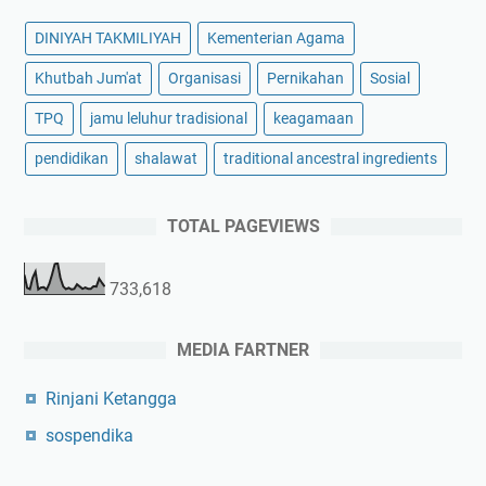
DINIYAH TAKMILIYAH
Kementerian Agama
Khutbah Jum'at
Organisasi
Pernikahan
Sosial
TPQ
jamu leluhur tradisional
keagamaan
pendidikan
shalawat
traditional ancestral ingredients
TOTAL PAGEVIEWS
733,618
MEDIA FARTNER
Rinjani Ketangga
sospendika