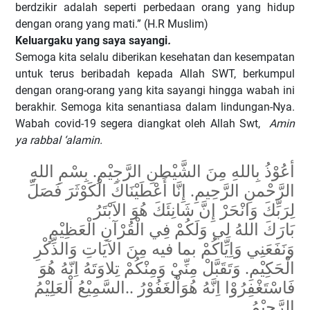
berdzikir adalah seperti perbedaan orang yang hidup
dengan orang yang mati.” (H.R Muslim)
Keluargaku yang saya sayangi
.
Semoga kita selalu diberikan kesehatan dan kesempatan
untuk terus beribadah kepada Allah SWT, berkumpul
dengan orang-orang yang kita sayangi hingga wabah ini
berakhir. Semoga kita senantiasa dalam lindungan-Nya.
Wabah covid-19 segera diangkat oleh Allah Swt,
Amin
ya rabbal ‘alamin.
أعُوْذُ بِاللهِ مِنَ الشَّيْطنِ الرَّجِيْمِ. بِسْمِ اللهِ
الرَّحْمنِ الرَّحِيمِ. إِنَّا أَعْطَيْنَاكَ الْكَوْثَرَ فَصَلِّ
لِرَبِّكَ وَانْحَرْ إِنَّ شَانِئَكَ هُوَ الاَبْتَرُ
بَارَكَ اللهُ لِي وَلَكُمْ فِي الْقُرْآنِ الْعَظِيْمِ
وَنَفَعَنِي وَاِيِّاكُمْ بما فيه مِنَ الآيَاتِ وَالذِّكْرِ
الْحَكِيْمِ. وَتَقَبَّلْ مِنِّيْ وَمِنْكُمْ تِلاوَتَهُ اِنّهُ هُوَ
السَّمِيْعُ اْلعَلِيْمُ
..
فَاسْتَغْفِرُوْا اِنَّهُ هُوَاْلغَفُوْرُ
الرَّحِيْمُ