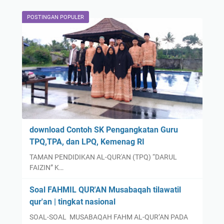
POSTINGAN POPULER
download Contoh SK Pengangkatan Guru
TPQ,TPA, dan LPQ, Kemenag RI
TAMAN PENDIDIKAN AL-QUR'AN (TPQ) “DARUL
FAIZIN” K…
Soal FAHMIL QUR'AN Musabaqah tilawatil
qur'an | tingkat nasional
SOAL-SOAL MUSABAQAH FAHM AL-QUR’AN PADA