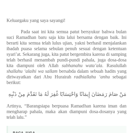
Keluargaku yang saya sayangi!
Pada saat ini kita semua patut bersyukur bahwa bulan
suci Ramadhan baru saja kita lalui bersama dengan baik. Ini
berarti kita semua telah lulus ujian, yakni berhasil menjalankan
ibadah puasa selama sebulan penuh sesuai dengan ketentuan
syari’at. Sekarang juga, kita patut bergembira karena di samping
telah berhasil menambah pundi-pundi pahala, juga dosa-dosa
kita diampuni oleh Allah
subhanahu wata’ala
. Rasulullah
shallahu ‘alaihi wa sallam
bersabda dalam sebuah hadits yang
diriwayatkan dari Abu Hurairah
radhiallahu ‘anhu
sebagai
berikut:
مَنْ صَامَ رَمَضَانَ إِيمَانًا وَاحْتِسَابًا غُفِرَ لَهُ مَا تَقَدَّمَ مِنْ ذَنْبِهِ‏
Artinya, “Barangsiapa berpuasa Ramadhan karena iman dan
mengharap pahala, maka akan diampuni dosa-dosanya yang
telah lalu.”
BACA JUGA