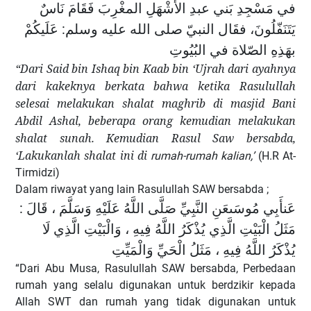
في مَسْجِدِ بَني عبدِ الأشْهَلِ المغْرِبَ فَقَامَ نَاسٌ
يَتَنَفّلُونَ، فقَال النبيّ صلى الله عليه وسلم: عَلَيكُمْ
بهَذِهِ الصّلاة في البُيُوتِ
“Dari Said bin Ishaq bin Kaab bin ‘Ujrah dari ayahnya
dari kakeknya berkata bahwa ketika Rasulullah
selesai melakukan shalat maghrib di masjid Bani
Abdil Ashal, beberapa orang kemudian melakukan
shalat sunah. Kemudian Rasul Saw bersabda,
‘Lakukanlah shalat ini di
rumah-rumah kalian,’
(H.R At-
Tirmidzi)
Dalam
riwayat yang lain
Rasulullah SAW
bersabda ;
عَن
أَبِي مُوسَى
عَنِ النَّبِيِّ صَلَّى اللَّهُ عَلَيْهِ وَسَلَّمَ ، قَالَ :
مَثَلُ الْبَيْتِ الَّذِي يُذْكَرُ اللَّهُ فِيهِ ، وَالْبَيْتِ الَّذِي لَا
يُذْكَرُ اللَّهُ فِيهِ ، مَثَلُ الْحَيِّ وَالْمَيِّتِ
“Dari Abu Musa, Rasulullah SAW bersabda, Perbedaan
rumah yang selalu digunakan untuk berdzikir kepada
Allah SWT dan rumah yang tidak digunakan untuk