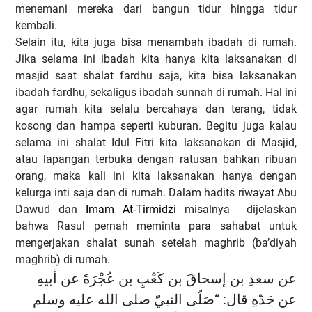
menemani mereka dari bangun tidur hingga tidur
kembali.
Selain itu, kita juga bisa menambah ibadah di rumah.
Jika selama ini ibadah kita hanya kita laksanakan di
masjid saat shalat fardhu saja, kita bisa laksanakan
ibadah fardhu, sekaligus ibadah sunnah di rumah. Hal ini
agar rumah kita selalu bercahaya dan terang, tidak
kosong dan hampa seperti kuburan. Begitu juga kalau
selama ini shalat Idul Fitri kita laksanakan di Masjid,
atau lapangan terbuka dengan ratusan bahkan ribuan
orang, maka kali ini kita laksanakan hanya dengan
kelurga inti saja dan di rumah. Dalam hadits riwayat Abu
Dawud dan
Imam At-Tirmidzi
misalnya dijelaskan
bahwa Rasul pernah meminta para sahabat untuk
mengerjakan shalat sunah setelah maghrib (ba’diyah
maghrib) di rumah.
عن سعدِ بن إسحاقَ بن كَعْبِ بن عُجْرَةَ عن أبيهِ
عن جَدّهِ قال: “صَلّى النبيّ صلى الله عليه وسلم