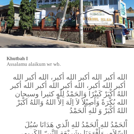
Khutbah I
Assalamu alaikum wr wb.
الله أكبر الله أكبر الله أكبر، الله أكبر الله
أكبر الله أكبر، الله أكبر الله أكبر الله أكبر
اللهُ اَكْبَرْ كَبِيْرًا وَالحَمْدُ لِلّهِ كثيرا وسبحان
الله بُكْرَةً وَأصِيْلاً لاَ اِلَهَ اِلاَّ اللهُ وَاللهُ اَكْبَرْ
اللهُ اَكْبَرْ وَ للهِ اْلحَمْدُ
اْلحَمْدُ للهِ اْلحَمْدُ للهِ الّذي هَدَانَا سُبُلَ
السّلاَمِ، وَأَفْهَمَنَا بِشَرِيْعَةِ النَّبِيّ الكَريمِ،