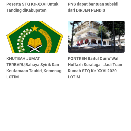
Peserta STQ Ke-XXVI Untuk
PNS dapat bantuan subsidi
Tanding diKabupaten
dari DIRJEN PENDIS
KHUTBAH JUM'AT
PONTREN Baitul Qurro' Wal
TERBARU,Bahaya Syirik Dan
Huffazh Suralaga | Jadi Tuan
Keutamaan Tauhid, Kemenag
Rumah STQ Ke-XXVI 2020
LOTIM
LOTIM