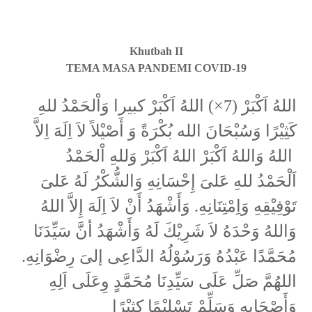
Khutbah II
TEMA MASA PANDEMI COVID-19
اللهُ اَكْبَرْ (7×) اللهُ اَكْبَرْ كبيرا وَاْلحَمْدُ للهِ
كَثِيْرًا وَسُبْحَانَ الله بُكْرَةً وَ أَصْيْلاً لاَ اِلَهَ اِلاَّ
اللهُ وَاللهُ اَكْبَرْ اللهُ اَكْبَرْ وَللهِ اْلحَمْدُ
اَلْحَمْدُ للهِ عَلىَ إِحْسَانِهِ وَالشُّكْرُ لَهُ عَلىَ
تَوْفِيْقِهِ وَاِمْتِنَانِهِ. وَأَشْهَدُ أَنْ لاَ اِلَهَ إِلاَّ اللهُ
وَاللهُ وَحْدَهُ لاَ شَرِيْكَ لَهُ وَأَشْهَدُ أنَّ سَيِّدَنَا
مُحَمَّدًا عَبْدُهُ وَرَسُوْلُهُ الدَّاعِى إلىَ رِضْوَانِهِ.
اللهُمَّ صَلِّ عَلَى سَيِّدِنَا مُحَمَّدٍ وِعَلَى اَلِهِ
وَأَصْحَابِهِ وَسَلِّمْ تَسْلِيْمًا كِثيْرًا