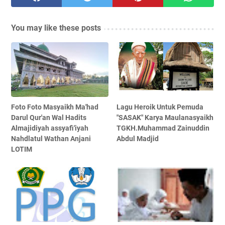
You may like these posts
Foto Foto Masyaikh Ma'had
Lagu Heroik Untuk Pemuda
Darul Qur'an Wal Hadits
"SASAK" Karya Maulanasyaikh
Almajidiyah assyafi'iyah
TGKH.Muhammad Zainuddin
Nahdlatul Wathan Anjani
Abdul Madjid
LOTIM