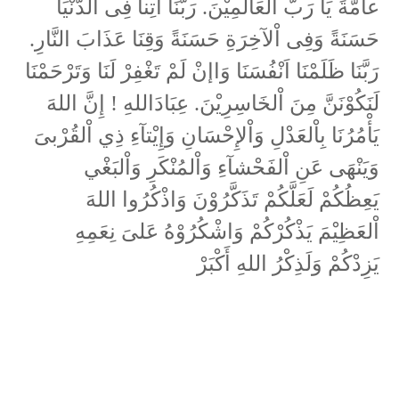
عآمَّةً يَا رَبَّ اْلعَالَمِيْنَ. رَبَّنَا آتِناَ فِى الدُّنْيَا
حَسَنَةً وَفِى اْلآخِرَةِ حَسَنَةً وَقِنَا عَذَابَ النَّارِ.
رَبَّنَا ظَلَمْنَا اَنْفُسَنَا وَاإنْ لَمْ تَغْفِرْ لَنَا وَتَرْحَمْنَا
لَنَكُوْنَنَّ مِنَ اْلخَاسِرِيْنَ. عِبَادَاللهِ ! إِنَّ اللهَ
يَأْمُرُنَا بِاْلعَدْلِ وَاْلإِحْسَانِ وَإِيْتآءِ ذِي اْلقُرْبىَ
وَيَنْهَى عَنِ اْلفَحْشآءِ وَاْلمُنْكَرِ وَاْلبَغْي
يَعِظُكُمْ لَعَلَّكُمْ تَذَكَّرُوْنَ وَاذْكُرُوا اللهَ
اْلعَظِيْمَ يَذْكُرْكُمْ وَاشْكُرُوْهُ عَلىَ نِعَمِهِ
يَزِدْكُمْ وَلَذِكْرُ اللهِ أَكْبَرْ