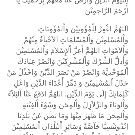
اِلَىيَوْمِ الدِّيْنِ وَارْضَ عَنَّا مَعَهُمْ بِرَحْمَتِكَ يَا
أَرْحَمَ الرَّاحِمِيْنَ
اَللهُمَّ اغْفِرْ لِلْمُؤْمِنِيْنَ وَاْلمُؤْمِنَاتِ
وَاْلمُسْلِمِيْنَ وَاْلمُسْلِمَاتِ اَلاَحْيآءُ مِنْهُمْ
وَاْلاَمْوَاتِ اللهُمَّ أَعِزَّ اْلإِسْلاَمَ وَاْلمُسْلِمِيْنَ
وَأَذِلَّ الشِّرْكَ وَاْلمُشْرِكِيْنَ وَانْصُرْ عِبَادَكَ
اْلمُوَحِّدِيَّةَ وَانْصُرْ مَنْ نَصَرَ الدِّيْنَ وَاخْذُلْ مَنْ
خَذَلَ اْلمُسْلِمِيْنَ وَ دَمِّرْ أَعْدَاءَ الدِّيْنِ وَاعْلِ
كَلِمَاتِكَ إِلَى يَوْمَ الدِّيْنِ. اللهُمَّ ادْفَعْ عَنَّا اْلبَلاَءَ
وَاْلوَبَاءَ وَالزَّلاَزِلَ وَاْلمِحَنَ وَسُوْءَ اْلفِتْنَةِ
وَاْلمِحَنَ مَا ظَهَرَ مِنْهَا وَمَا بَطَنَ عَنْ بَلَدِنَا
اِنْدُونِيْسِيَّا خآصَّةً وَسَائِرِ اْلبُلْدَانِ اْلمُسْلِمِيْنَ