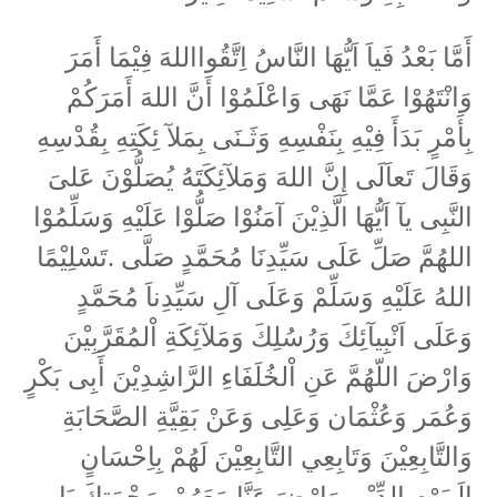
أَمَّا بَعْدُ فَياَ اَيُّهَا النَّاسُ اِتَّقُوااللهَ فِيْمَا أَمَرَ
وَانْتَهُوْا عَمَّا نَهَى وَاعْلَمُوْا أَنَّ اللهَ أَمَرَكُمْ
بِأَمْرٍ بَدَأَ فِيْهِ بِنَفْسِهِ وَثَـنَى بِمَلآ ئِكَتِهِ بِقُدْسِهِ
وَقَالَ تَعاَلَى إِنَّ اللهَ وَمَلآئِكَتَهُ يُصَلُّوْنَ عَلىَ
النَّبِى يآ اَيُّهَا الَّذِيْنَ آمَنُوْا صَلُّوْا عَلَيْهِ وَسَلِّمُوْا
تَسْلِيْمًا
.
اللهُمَّ صَلِّ عَلَى سَيِّدِنَا مُحَمَّدٍ صَلَّى
اللهُ عَلَيْهِ وَسَلِّمْ وَعَلَى آلِ سَيِّدِناَ مُحَمَّدٍ
وَعَلَى اَنْبِيآئِكَ وَرُسُلِكَ وَمَلآئِكَةِ اْلمُقَرَّبِيْنَ
وَارْضَ اللّهُمَّ عَنِ اْلخُلَفَاءِ الرَّاشِدِيْنَ أَبِى بَكْرٍ
وَعُمَر وَعُثْمَان وَعَلِى وَعَنْ بَقِيَّةِ الصَّحَابَةِ
وَالتَّابِعِيْنَ وَتَابِعِي التَّابِعِيْنَ لَهُمْ بِاِحْسَانٍ