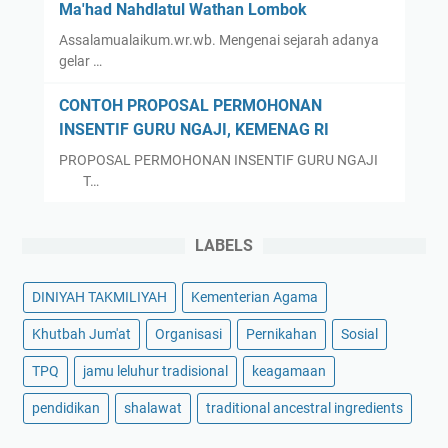
Ma'had Nahdlatul Wathan Lombok
Assalamualaikum.wr.wb. Mengenai sejarah adanya
gelar …
CONTOH PROPOSAL PERMOHONAN
INSENTIF GURU NGAJI, KEMENAG RI
PROPOSAL PERMOHONAN INSENTIF GURU NGAJI
T…
LABELS
DINIYAH TAKMILIYAH
Kementerian Agama
Khutbah Jum'at
Organisasi
Pernikahan
Sosial
TPQ
jamu leluhur tradisional
keagamaan
pendidikan
shalawat
traditional ancestral ingredients