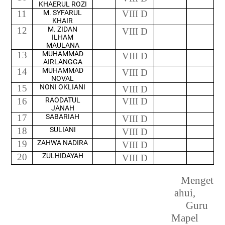
KHAERUL ROZI
11
M. SYFARUL
VIII D
KHAIR
12
M. ZIDAN
VIII D
ILHAM
MAULANA
13
MUHAMMAD
VIII D
AIRLANGGA
14
MUHAMMAD
VIII D
NOVAL
15
NONI OKLIANI
VIII D
16
RAODATUL
VIII D
JANAH
17
SABARIAH
VIII D
18
SULIANI
VIII D
19
ZAHWA NADIRA
VIII D
20
ZULHIDAYAH
VIII D
Menget
ahui,
Guru
Mapel