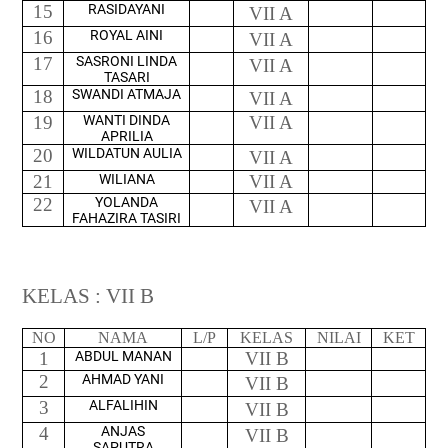
15
RASIDAYANI
VII A
16
ROYAL AINI
VII A
17
SASRONI LINDA
VII A
TASARI
18
SWANDI ATMAJA
VII A
19
WANTI DINDA
VII A
APRILIA
20
WILDATUN AULIA
VII A
21
WILIANA
VII A
22
YOLANDA
VII A
FAHAZIRA TASIRI
KELAS : VII B
NO
NAMA
L/P
KELAS
NILAI
KET
1
ABDUL MANAN
VII B
2
AHMAD YANI
VII B
3
ALFALIHIN
VII B
4
ANJAS
VII B
SAPUTRA