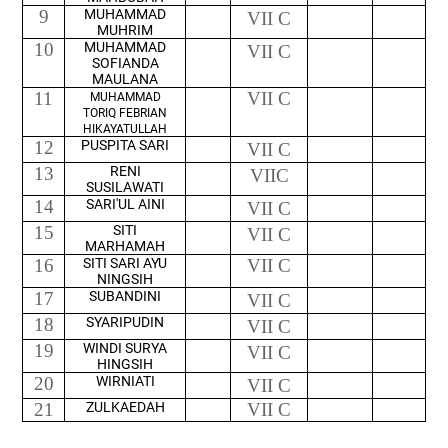
9
MUHAMMAD
VII C
MUHRIM
10
MUHAMMAD
VII C
SOFIANDA
MAULANA
11
VII C
MUHAMMAD
TORIQ FEBRIAN
HIKAYATULLAH
12
PUSPITA SARI
VII C
13
RENI
VIIC
SUSILAWATI
14
SARI'UL AINI
VII C
15
SITI
VII C
MARHAMAH
16
SITI SARI AYU
VII C
NINGSIH
17
SUBANDINI
VII C
18
SYARIPUDIN
VII C
19
WINDI SURYA
VII C
HINGSIH
20
WIRNIATI
VII C
21
ZULKAEDAH
VII C