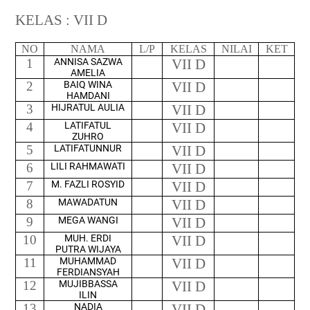
KELAS : VII D
NO
NAMA
L/P
KELAS
NILAI
KET
1
ANNISA SAZWA
VII D
AMELIA
2
BAIQ WINA
VII D
HAMDANI
3
HIJRATUL AULIA
VII D
4
LATIFATUL
VII D
ZUHRO
5
LATIFATUNNUR
VII D
6
LILI RAHMAWATI
VII D
7
M. FAZLI ROSYID
VII D
8
MAWADATUN
VII D
9
MEGA WANGI
VII D
10
MUH. ERDI
VII D
PUTRA WIJAYA
11
MUHAMMAD
VII D
FERDIANSYAH
12
MUJIBBASSA
VII D
ILIN
13
NADIA
VII D