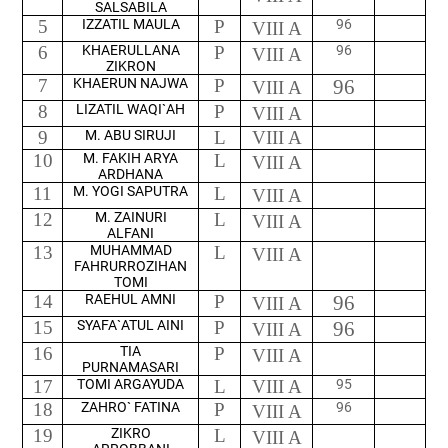
SALSABILA
5
IZZATIL MAULA
P
96
VIII A
6
KHAERULLANA
P
96
VIII A
ZIKRON
7
KHAERUN NAJWA
P
96
VIII A
8
LIZATIL WAQI`AH
P
VIII A
9
M. ABU SIRUJI
L
VIII A
10
M. FAKIH ARYA
L
VIII A
ARDHANA
11
M. YOGI SAPUTRA
L
VIII A
12
M. ZAINURI
L
VIII A
ALFANI
13
MUHAMMAD
L
VIII A
FAHRURROZIHAN
TOMI
14
RAEHUL AMNI
P
96
VIII A
15
SYAFA`ATUL AINI
P
9
6
VIII A
16
TIA
P
VIII A
PURNAMASARI
17
TOMI ARGAYUDA
L
VIII A
95
18
ZAHRO` FATINA
P
96
VIII A
19
ZIKRO
L
VIII A