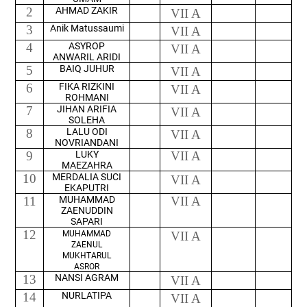
2
AHMAD ZAKIR
VII A
3
Anik Matussaumi
VII A
4
ASYROP
VII A
ANWARIL ARIDI
5
BAIQ JUHUR
VII A
6
FIKA RIZKINI
VII A
ROHMANI
7
JIHAN ARIFIA
VII A
SOLEHA
8
LALU ODI
VII A
NOVRIANDANI
9
LUKY
VII A
MAEZAHRA
10
MERDALIA SUCI
VII A
EKAPUTRI
11
MUHAMMAD
VII A
ZAENUDDIN
SAPARI
12
MUHAMMAD
VII A
ZAENUL
MUKHTARUL
ASROR
13
NANSI AGRAM
VII A
14
NURLATIPA
VII A