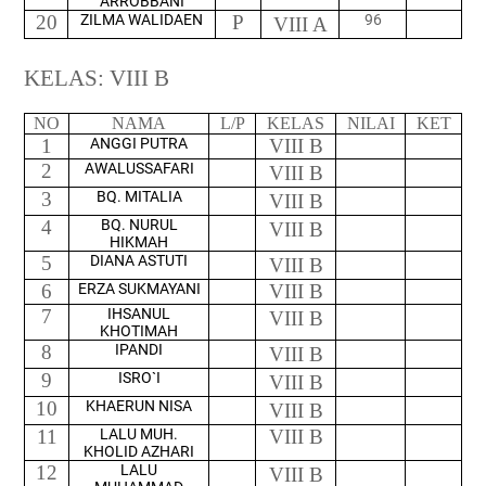
ARROBBANI
20
ZILMA WALIDAEN
P
96
VIII A
KELAS: VIII B
NO
NAMA
L/P
KELAS
NILAI
KET
1
ANGGI PUTRA
VIII B
2
AWALUSSAFARI
VIII B
3
BQ. MITALIA
VIII B
4
BQ. NURUL
VIII B
HIKMAH
5
DIANA ASTUTI
VIII B
6
ERZA SUKMAYANI
VIII B
7
IHSANUL
VIII B
KHOTIMAH
8
IPANDI
VIII B
9
ISRO`I
VIII B
10
KHAERUN NISA
VIII B
11
LALU MUH.
VIII B
KHOLID AZHARI
12
LALU
VIII B