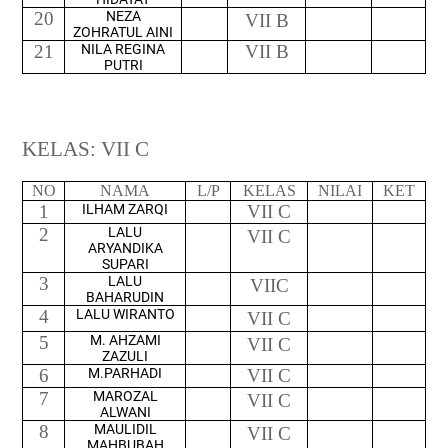
20
NEZA
VII B
ZOHRATUL AINI
21
NILA REGINA
VII B
PUTRI
KELAS: VII C
NO
NAMA
L/P
KELAS
NILAI
KET
1
ILHAM ZARQI
VII C
2
LALU
VII C
ARYANDIKA
SUPARI
3
LALU
VIIC
BAHARUDIN
4
LALU WIRANTO
VII C
5
M. AHZAMI
VII C
ZAZULI
6
M.PARHADI
VII C
7
MAROZAL
VII C
ALWANI
8
MAULIDIL
VII C
MAHBUBAH