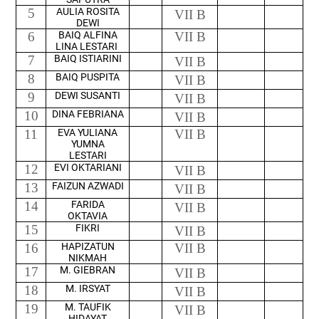
5
AULIA ROSITA
VII B
DEWI
6
BAIQ ALFINA
VII B
LINA LESTARI
7
BAIQ ISTIARINI
VII B
8
BAIQ PUSPITA
VII B
9
DEWI SUSANTI
VII B
10
DINA FEBRIANA
VII B
11
EVA YULIANA
VII B
YUMNA
LESTARI
12
EVI OKTARIANI
VII B
13
FAIZUN AZWADI
VII B
14
FARIDA
VII B
OKTAVIA
15
FIKRI
VII B
16
HAPIZATUN
VII B
NIKMAH
17
M. GIEBRAN
VII B
18
M. IRSYAT
VII B
19
M. TAUFIK
VII B
HIDAYAT