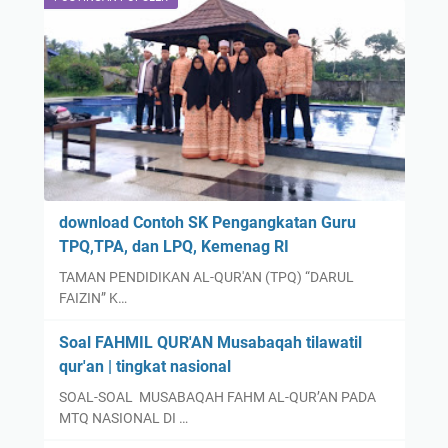
download Contoh SK Pengangkatan Guru
TPQ,TPA, dan LPQ, Kemenag RI
TAMAN PENDIDIKAN AL-QUR'AN (TPQ) “DARUL
FAIZIN” K…
Soal FAHMIL QUR'AN Musabaqah tilawatil
qur'an | tingkat nasional
SOAL-SOAL MUSABAQAH FAHM AL-QUR’AN PADA
MTQ NASIONAL DI …