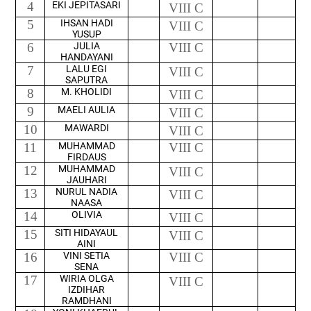
4
EKI JEPITASARI
VIII C
5
IHSAN HADI
VIII C
YUSUP
6
JULIA
VIII C
HANDAYANI
7
LALU EGI
VIII C
SAPUTRA
8
M. KHOLIDI
VIII C
9
MAELI AULIA
VIII C
10
MAWARDI
VIII C
11
MUHAMMAD
VIII C
FIRDAUS
12
MUHAMMAD
VIII C
JAUHARI
13
NURUL NADIA
VIII C
NAASA
14
OLIVIA
VIII C
15
SITI HIDAYAUL
VIII C
AINI
16
VINI SETIA
VIII C
SENA
17
WIRIA OLGA
VIII C
IZDIHAR
RAMDHANI