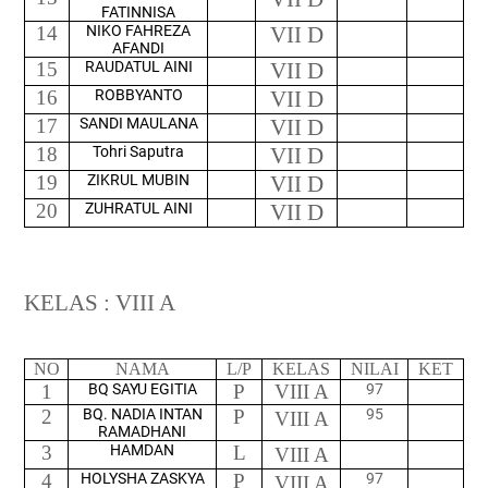
FATINNISA
14
NIKO FAHREZA
VII D
AFANDI
15
RAUDATUL AINI
VII D
16
ROBBYANTO
VII D
17
SANDI MAULANA
VII D
18
Tohri Saputra
VII D
19
ZIKRUL MUBIN
VII D
20
ZUHRATUL AINI
VII D
KELAS : VIII A
NO
NAMA
L/P
KELAS
NILAI
KET
1
BQ SAYU EGITIA
P
VIII A
97
2
BQ. NADIA INTAN
P
95
VIII A
RAMADHANI
3
HAMDAN
L
VIII A
4
HOLYSHA ZASKYA
P
97
VIII A