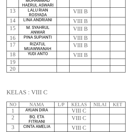
MUHAMMAD
HAERUL ASWARI
13
LALU RIAN
VIII B
ROSYADA
14
LINA ANDRIANI
VIII B
15
M. SYAHRUL
VIII B
ANWAR
16
PINA SUPIANTI
VIII B
17
RIZATUL
VIII B
MUAWWANAH
18
YUDI ANTO
VIII B
19
20
KELAS : VIII C
NO
NAMA
L/P
KELAS
NILAI
KET
1
AYUAN DIRA
VIII C
2
BQ. ETA
VIII C
FITRIANI
3
CINTA AMELIA
VIII C