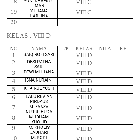
18
YONI KHAERUL
VIII C
IMAN
19
YULIANA
VIII C
HARLINA
20
KELAS : VIII D
NO
NAMA
L/P
KELAS
NILAI
KET
1
BAIQ ROFI SARI
VIII D
2
DESI RATNA
VIII D
SARI
3
DEWI MULIANA
VIII D
4
ISNA NURAINI
VIII D
5
KHAIRUL YUSFI
VIII D
6
LALU REVIAN
VIII D
PIRDAUS
7
M. FAAZA
VIII D
NURUL HUDA
8
M. IDHAM
VIII D
KHOLID
9
M. KHOLIS
VIII D
JAUHARI
10
M. ROKI
VIII D