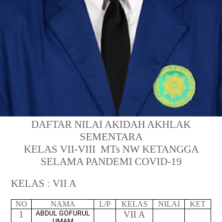
DAFTAR NILAI AKIDAH AKHLAK
SEMENTARA
KELAS VII-VIII
MTs NW KETANGGA
SELAMA PANDEMI COVID-19
KELAS : VII A
NO
NAMA
L/P
KELAS
NILAI
KET
1
ABDUL GOFURUL
VII A
UMAM