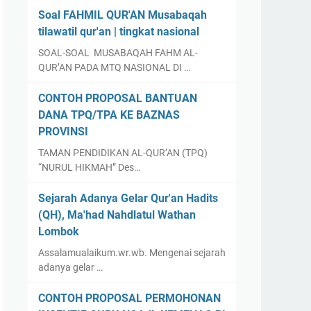
Soal FAHMIL QUR'AN Musabaqah
tilawatil qur'an | tingkat nasional
SOAL-SOAL MUSABAQAH FAHM AL-
QUR’AN PADA MTQ NASIONAL DI …
CONTOH PROPOSAL BANTUAN
DANA TPQ/TPA KE BAZNAS
PROVINSI
TAMAN PENDIDIKAN AL-QUR’AN (TPQ)
“NURUL HIKMAH” Des…
Sejarah Adanya Gelar Qur'an Hadits
(QH), Ma'had Nahdlatul Wathan
Lombok
Assalamualaikum.wr.wb. Mengenai sejarah
adanya gelar …
CONTOH PROPOSAL PERMOHONAN