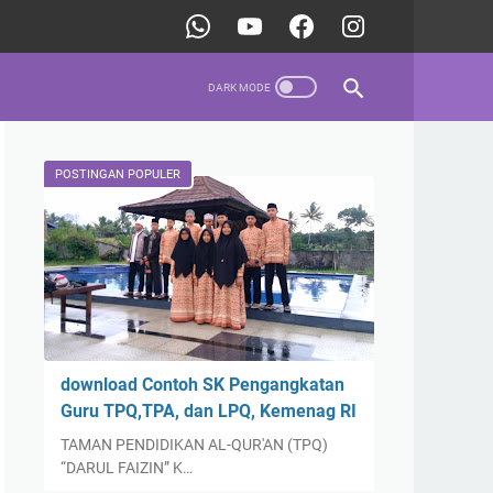
POSTINGAN POPULER
download Contoh SK Pengangkatan
Guru TPQ,TPA, dan LPQ, Kemenag RI
TAMAN PENDIDIKAN AL-QUR'AN (TPQ)
“DARUL FAIZIN” K…