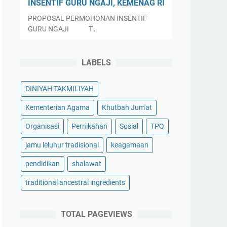
INSENTIF GURU NGAJI, KEMENAG RI
PROPOSAL PERMOHONAN INSENTIF
GURU NGAJI T…
LABELS
DINIYAH TAKMILIYAH
Kementerian Agama
Khutbah Jum'at
Organisasi
Pernikahan
Sosial
TPQ
jamu leluhur tradisional
keagamaan
pendidikan
shalawat
traditional ancestral ingredients
TOTAL PAGEVIEWS