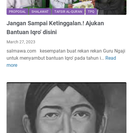
a
n
t
g
PROPOSAL
SHALAWAT
TAFSIR AL-QUR'AN
TPQ
N
M
Jangan Sampai Ketinggalan.! Ajukan
a
u
b
d
Bantuan Iqro' disini
i
a
March 27, 2023
Y
h
salmawa.com kesempatan buat rekan rekan Guru Ngaji
a
K
untuk menyambut bantuan Iqro' pada tahun i…
Read
J
n
i
more
a
g
t
n
I
a
g
n
A
a
g
m
n
i
a
S
n
l
a
M
k
m
e
a
p
n
n
a
c