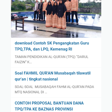
K
t
O
a
K
/
M
O
T
r
Q
a
X
n
X
g
download Contoh SK Pengangkatan Guru
I
d
TPQ,TPA, dan LPQ, Kemenag RI
X
a
TAMAN PENDIDIKAN AL-QUR'AN (TPQ) “DARUL
K
r
FAIZIN” K…
A
i
B
B
Soal FAHMIL QUR'AN Musabaqah tilawatil
U
u
qur'an | tingkat nasional
P
p
SOAL-SOAL MUSABAQAH FAHM AL-QUR’AN PADA
A
a
MTQ NASIONAL DI …
T
t
E
i
CONTOH PROPOSAL BANTUAN DANA
N
.
TPQ/TPA KE BAZNAS PROVINSI