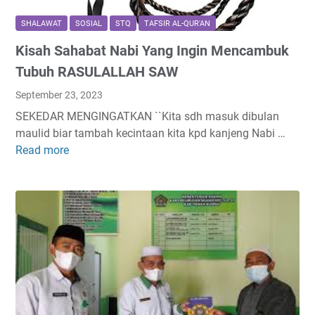
N
N
SHALAWAT
SOSIAL
STQ
TAFSIR AL-QUR'AN
A
Kisah Sahabat Nabi Yang Ingin Mencambuk
H
R
Tubuh RASULALLAH SAW
A
September 23, 2023
S
SEKEDAR MENGINGATKAN ``Kita sdh masuk dibulan
U
maulid biar tambah kecintaan kita kpd kanjeng Nabi …
L
Read more
K
U
i
L
s
L
a
A
h
H
S
S
a
A
h
W
a
Y
b
a