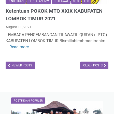
i
PENDIDIKAN
PERHATANI NW
SHALAWAT
STQ
TPQ
u
w
Ketentuan POKOK MTQ XXIX KABUPATEN
a
o
t
LOMBOK TIMUR 2021
G
August 11, 2021
u
LEMBAGA PENGEMBANGAN TILAWATIL QUR’AN (LPTQ)
r
KABUPATEN LOMBOK TIMUR Bismillahirrahmanirrahim.
u
…
Read more
K
N
e
g
t
a
e
NEWER POSTS
OLDER POSTS
j
n
i
t
,
u
1
a
,
n
5
POSTINGAN POPULER
P
J
O
u