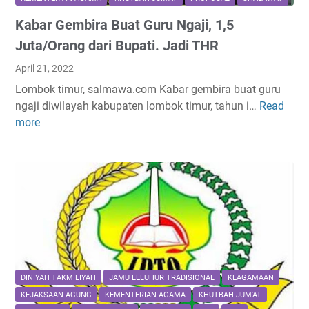
k
n
H
Kabar Gembira Buat Guru Ngaji, 1,5
s
B
S
J
Juta/Orang dari Bupati. Jadi THR
a
A
o
n
W
April 21, 2022
k
t
Lombok timur, salmawa.com Kabar gembira buat guru
o
u
ngaji diwilayah kabupaten lombok timur, tahun i…
Read
K
T
a
more
a
i
n
b
n
I
a
g
q
r
k
r
G
i
o
e
r
'
m
W
d
b
a
i
i
l
s
r
i
DINIYAH TAKMILIYAH
JAMU LELUHUR TRADISIONAL
KEAGAMAAN
i
a
J
n
KEJAKSAAN AGUNG
KEMENTERIAN AGAMA
KHUTBAH JUM'AT
B
o