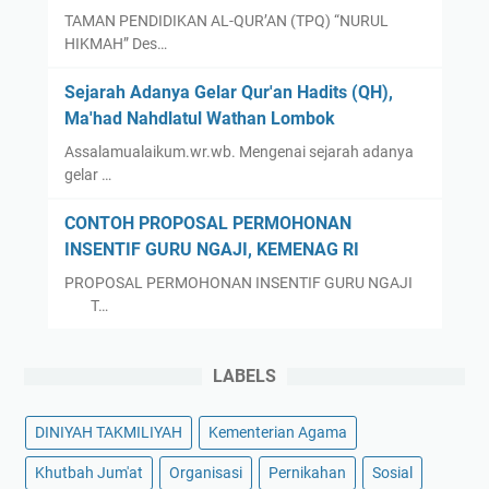
L
J
TAMAN PENDIDIKAN AL-QUR’AN (TPQ) “NURUL
O
a
HIKMAH” Des…
M
d
B
i
Sejarah Adanya Gelar Qur'an Hadits (QH),
O
T
Ma'had Nahdlatul Wathan Lombok
K
H
Assalamualaikum.wr.wb. Mengenai sejarah adanya
T
R
gelar …
I
M
CONTOH PROPOSAL PERMOHONAN
U
INSENTIF GURU NGAJI, KEMENAG RI
R
PROPOSAL PERMOHONAN INSENTIF GURU NGAJI
2
T…
0
2
LABELS
1
DINIYAH TAKMILIYAH
Kementerian Agama
Khutbah Jum'at
Organisasi
Pernikahan
Sosial