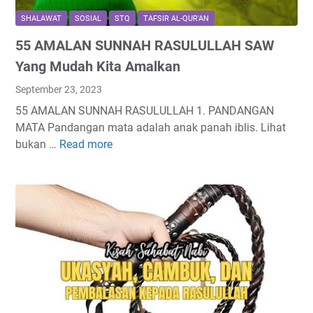
SHALAWAT
SOSIAL
STQ
TAFSIR AL-QUR'AN
55 AMALAN SUNNAH RASULULLAH SAW
Yang Mudah Kita Amalkan
September 23, 2023
55 AMALAN SUNNAH RASULULLAH 1. PANDANGAN
MATA Pandangan mata adalah anak panah iblis. Lihat
bukan …
Read more
5
5
A
M
A
L
A
N
S
U