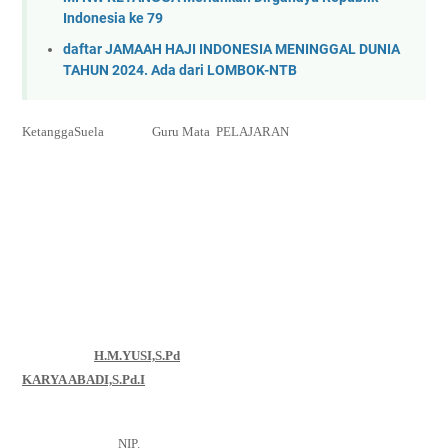
Indonesia ke 79
daftar JAMAAH HAJI INDONESIA MENINGGAL DUNIA
TAHUN 2024. Ada dari LOMBOK-NTB
KetanggaSuela
Guru Mata
PELAJARAN
H.M.YUSI,S.Pd
KARYA ABADI,S.Pd.I
NIP.