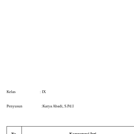
Kelas
: IX
Penyusun
:Karya Abadi, S.Pd.I
No.
Kompetensi
Inti