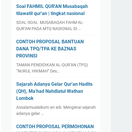
Soal FAHMIL QUR'AN Musabaqah
tilawatil qur'an | tingkat nasional
SOAL-SOAL MUSABAQAH FAHM AL-
QUR’AN PADA MTQ NASIONAL DI …
CONTOH PROPOSAL BANTUAN
DANA TPQ/TPA KE BAZNAS
PROVINSI
TAMAN PENDIDIKAN AL-QUR’AN (TPQ)
“NURUL HIKMAH” Des…
Sejarah Adanya Gelar Qur'an Hadits
(QH), Ma'had Nahdlatul Wathan
Lombok
Assalamualaikum.wr.wb. Mengenai sejarah
adanya gelar …
CONTOH PROPOSAL PERMOHONAN