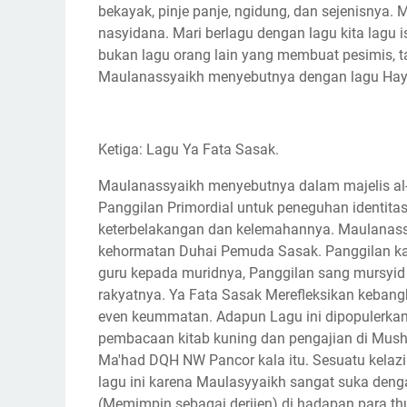
bekayak, pinje panje, ngidung, dan sejenisnya
nasyidana. Mari berlagu dengan lagu kita lagu
bukan lagu orang lain yang membuat pesimis, tak
Maulanassyaikh menyebutnya dengan lagu Ha
Ketiga: Lagu Ya Fata Sasak.
Maulanassyaikh menyebutnya dalam majelis al-
Panggilan Primordial untuk peneguhan identit
keterbelakangan dan kelemahannya. Maulanas
kehormatan Duhai Pemuda Sasak. Panggilan ka
guru kepada muridnya, Panggilan sang mursyi
rakyatnya. Ya Fata Sasak Merefleksikan keban
even keummatan. Adapun Lagu ini dipopulerkan
pembacaan kitab kuning dan pengajian di Mushal
Ma'had DQH NW Pancor kala itu. Sesuatu kelazi
lagu ini karena Maulasyyaikh sangat suka den
(Memimpin sebagai derijen) di hadapan para thu