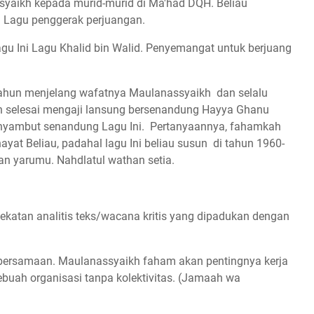
ssyaikh kepada murid-murid di Ma'had DQH. Beliau
d. Lagu penggerak perjuangan.
gu Ini Lagu Khalid bin Walid. Penyemangat untuk berjuang
 tahun menjelang wafatnya Maulanassyaikh dan selalu
tan selesai mengaji lansung bersenandung Hayya Ghanu
nyambut senandung Lagu Ini. Pertanyaannya, fahamkah
 hayat Beliau, padahal lagu Ini beliau susun di tahun 1960-
man yarumu. Nahdlatul wathan setia.
atan analitis teks/wacana kritis yang dipadukan dengan
kebersamaan. Maulanassyaikh faham akan pentingnya kerja
ebuah organisasi tanpa kolektivitas. (Jamaah wa