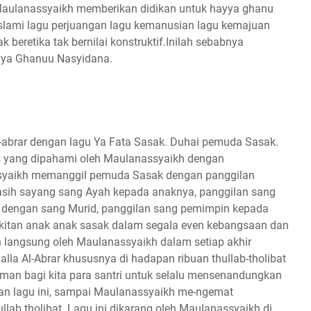
. Maulanassyaikh memberikan didikan untuk hayya ghanu
 islami lagu perjuangan lagu kemanusian lagu kemajuan
 beretika tak bernilai konstruktif.Inilah sebabnya
yya Ghanuu Nasyidana.
abrar dengan lagu Ya Fata Sasak. Duhai pemuda Sasak.
as yang dipahami oleh Maulanassyaikh dengan
syaikh memanggil pemuda Sasak dengan panggilan
sih sayang sang Ayah kepada anaknya, panggilan sang
d dengan sang Murid, panggilan sang pemimpin kepada
gkitan anak anak sasak dalam segala even kebangsaan dan
 langsung oleh Maulanassyaikh dalam setiap akhir
la Al-Abrar khususnya di hadapan ribuan thullab-tholibat
man bagi kita para santri untuk selalu mensenandungkan
gan lagu ini, sampai Maulanassyaikh me-ngemat
llab tholibat. Lagu ini dikarang oleh Maulanassyaikh di