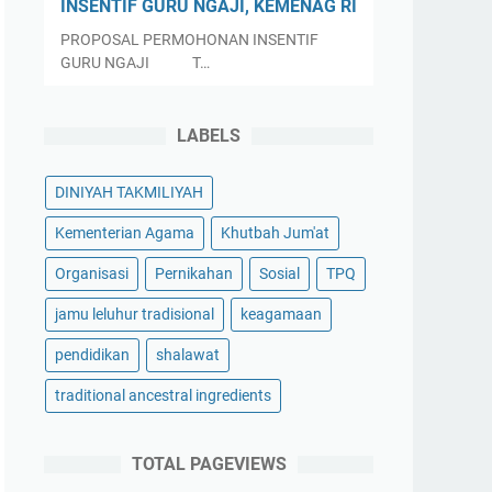
INSENTIF GURU NGAJI, KEMENAG RI
PROPOSAL PERMOHONAN INSENTIF
GURU NGAJI T…
LABELS
DINIYAH TAKMILIYAH
Kementerian Agama
Khutbah Jum'at
Organisasi
Pernikahan
Sosial
TPQ
jamu leluhur tradisional
keagamaan
pendidikan
shalawat
traditional ancestral ingredients
TOTAL PAGEVIEWS