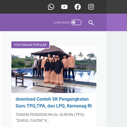
POSTINGAN POPULER
download Contoh SK Pengangkatan
Guru TPQ,TPA, dan LPQ, Kemenag RI
TAMAN PENDIDIKAN AL-QUR'AN (TPQ)
“DARUL FAIZIN” K…