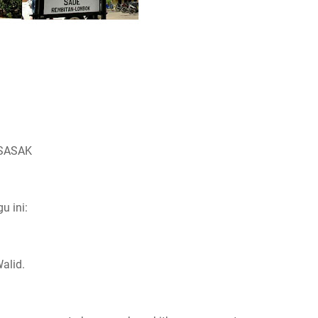
 SASAK
u ini:
Walid.