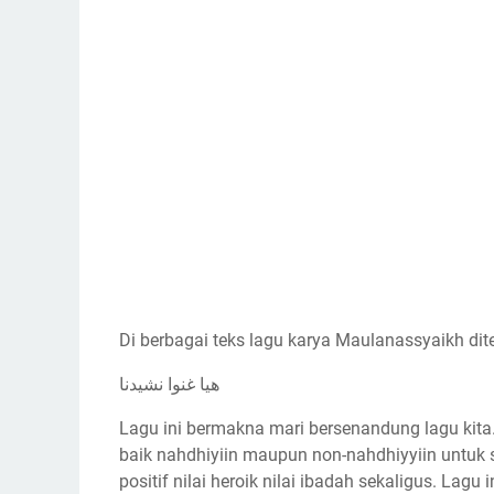
Di berbagai teks lagu karya Maulanassyaikh dit
هيا غنوا نشيدنا
Lagu ini bermakna mari bersenandung lagu k
baik nahdhiyiin maupun non-nahdhiyyiin untuk 
positif nilai heroik nilai ibadah sekaligus. Lag