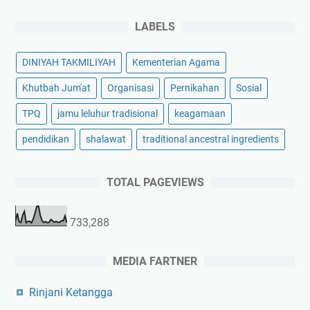
LABELS
DINIYAH TAKMILIYAH
Kementerian Agama
Khutbah Jum'at
Organisasi
Pernikahan
Sosial
TPQ
jamu leluhur tradisional
keagamaan
pendidikan
shalawat
traditional ancestral ingredients
TOTAL PAGEVIEWS
733,288
MEDIA FARTNER
Rinjani Ketangga