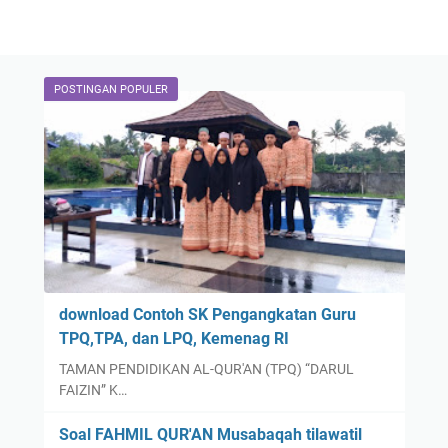
POSTINGAN POPULER
download Contoh SK Pengangkatan Guru
TPQ,TPA, dan LPQ, Kemenag RI
TAMAN PENDIDIKAN AL-QUR'AN (TPQ) “DARUL
FAIZIN” K…
Soal FAHMIL QUR'AN Musabaqah tilawatil