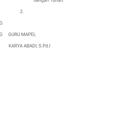
dengan Tuhan.
2.
D.
G GURU MAPEL
KARYA ABADI, S.Pd.I